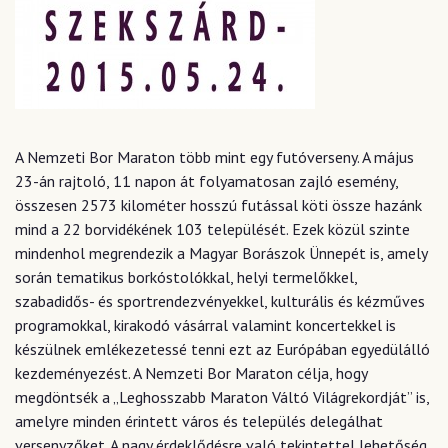
A Nemzeti Bor Maraton több mint egy futóverseny. A május
23-án rajtoló, 11 napon át folyamatosan zajló esemény,
összesen 2573 kilométer hosszú futással köti össze hazánk
mind a 22 borvidékének 103 települését. Ezek közül szinte
mindenhol megrendezik a Magyar Borászok Ünnepét is, amely
során tematikus borkóstolókkal, helyi termelőkkel,
szabadidős- és sportrendezvényekkel, kulturális és kézműves
programokkal, kirakodó vásárral valamint koncertekkel is
készülnek emlékezetessé tenni ezt az Európában egyedülálló
kezdeményezést. A Nemzeti Bor Maraton célja, hogy
megdöntsék a „Leghosszabb Maraton Váltó Világrekordját” is,
amelyre minden érintett város és település delegálhat
versenyzőket. A nagy érdeklődésre való tekintettel lehetőség