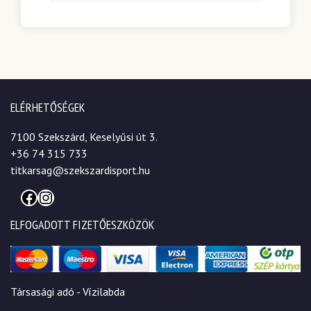
ELÉRHETŐSÉGEK
7100 Szekszárd, Keselyűsi út 3.
+36 74 315 733
titkarsag@szekszardisport.hu
Facebook
Instagram
ELFOGADOTT FIZETŐESZKÖZÖK
Társasági adó - Vízilabda