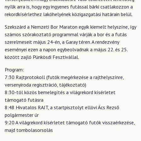
nyílik arra is, hogy egy ingyenes futással bárki csatlakozzon a
rekordkísérlethez lakóhelyének közigazgatási határain belül.
Szekszárd a Nemzeti Bor Maraton egyik kiemelt helyszíne, így
számos szórakoztató programmal várják a bor és a futás
szerelmeseit május 24-én, a Garay téren. A rendezvény
eseményei ezen a napon egybeolvadnak a május 22. és 25.
között zajló Pünkösdi Fesztivállal.
Program:
7:30 Rajtprotokoll (futók megérkezése a rajthelyszínre,
versenyiroda regisztráció, tájékoztató)
8:30-tól közös bemelegítés a világrekord kísérletet
támogató futásra
8:48 Hivatalos RAJT, a startpisztolyt ellövi Ács Rezső
polgármester úr
9:20 A világrekord kísérletet támogató futók visszaérkezése,
majd tombolasorsolás