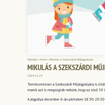
Főoldal
»
Hírek
»
Mikulás a Szekszárdi Műjégpályán
MIKULÁS A SZEKSZÁRDI MŰ
2019-11-29
Természetesen a Szekszárdi Műjégpályára is ellá
manói azt is megsúgták nekünk, hogy az első 50 
A jégpálya december 6-án pénteken 18:30-20:30-i