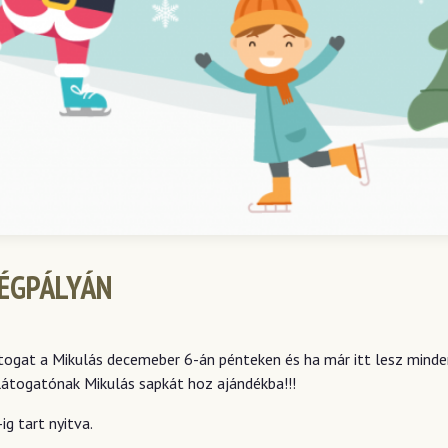
JÉGPÁLYÁN
togat a Mikulás decemeber 6-án pénteken és ha már itt lesz minden
látogatónak Mikulás sapkát hoz ajándékba!!!
g tart nyitva.