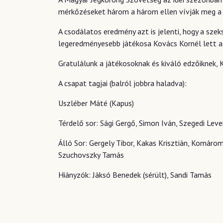
mérkőzéseket három a három ellen vívják meg a
A csodálatos eredmény azt is jelenti, hogy a sze
legeredményesebb játékosa Kovács Kornél lett a
Gratulálunk a játékosoknak és kiváló edzőiknek,
A csapat tagjai (balról jobbra haladva):
Uszléber Máté (Kapus)
Térdelő sor: Sági Gergő, Simon Iván, Szegedi Leve
Álló Sor: Gergely Tibor, Kakas Krisztián, Komáro
Szuchovszky Tamás
Hiányzók: Jáksó Benedek (sérült), Sandi Tamás