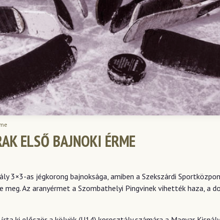
rme
AK ELSŐ BAJNOKI ÉRME
ály 3×3-as jégkorong bajnoksága, amiben a Szekszárdi Sportközpon
e meg. Az aranyérmet a Szombathelyi Pingvinek vihették haza, a d
írta ki először a kölyök (U14) korosztály számára a Magyar Kispál