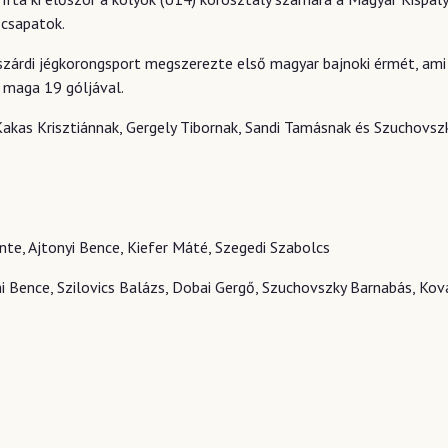
 csapatok.
kszárdi jégkorongsport megszerezte első magyar bajnoki érmét, ami 
 maga 19 góljával.
 Kakas Krisztiánnak, Gergely Tibornak, Sandi Tamásnak és Szuchovs
nte, Ajtonyi Bence, Kiefer Máté, Szegedi Szabolcs
mi Bence, Szilovics Balázs, Dobai Gergő, Szuchovszky Barnabás, Ková