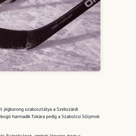
t jégkorong szakosztálya a Szekszárdi
obogó harmadik fokára pedig a Szabolcsi Sólymok
yás Bajnokságot, aminek lényege, hogy a