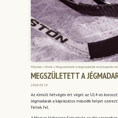
Főoldal
»
Hírek
»
Megszületett a Jégmadarak első bajnoki é
MEGSZÜLETETT A JÉGMADAR
2018-03-19
Az elmúlt hétvégén ért véget az U14-es koroszt
Jégmadarak a káprázatos második helyet szerezt
fértek fel.
A Magyar Jégkorong Szövetség az idei szezonban 