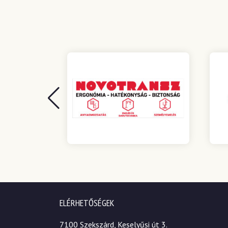
ELÉRHETŐSÉGEK
7100 Szekszárd, Keselyűsi út 3.