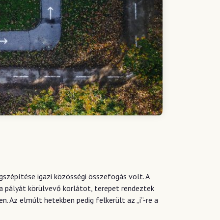
szépítése igazi közösségi összefogás volt. A
a pályát körülvevő korlátot, terepet rendeztek
. Az elmúlt hetekben pedig felkerült az „i”-re a