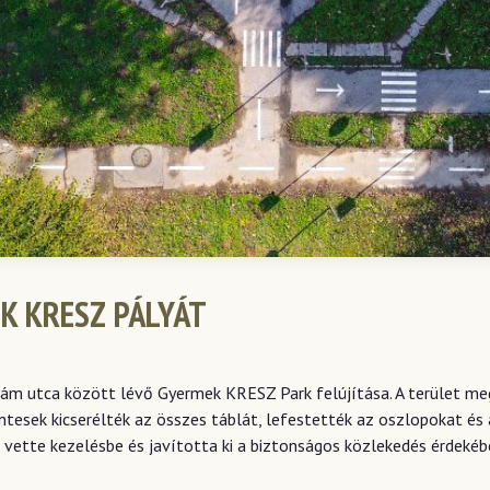
K KRESZ PÁLYÁT
dám utca között lévő Gyermek KRESZ Park felújítása. A terület meg
tesek kicserélték az összes táblát, lefestették az oszlopokat és 
vette kezelésbe és javította ki a biztonságos közlekedés érdekében