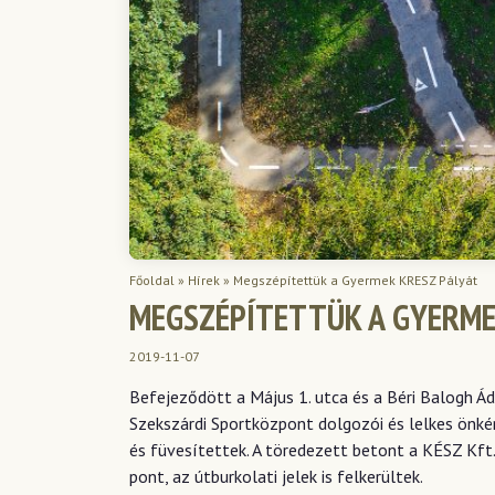
Főoldal
»
Hírek
»
Megszépítettük a Gyermek KRESZ Pályát
MEGSZÉPÍTETTÜK A GYERME
2019-11-07
Befejeződött a Május 1. utca és a Béri Balogh Á
Szekszárdi Sportközpont dolgozói és lelkes önkén
és füvesítettek. A töredezett betont a KÉSZ Kft. 
pont, az útburkolati jelek is felkerültek.