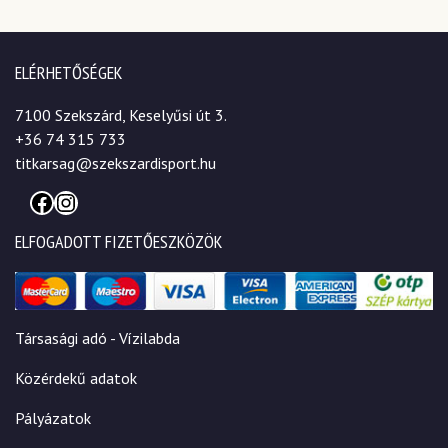
ELÉRHETŐSÉGEK
7100 Szekszárd, Keselyűsi út 3.
+36 74 315 733
titkarsag@szekszardisport.hu
Facebook
Instagram
ELFOGADOTT FIZETŐESZKÖZÖK
Társasági adó - Vízilabda
Közérdekű adatok
Pályázatok