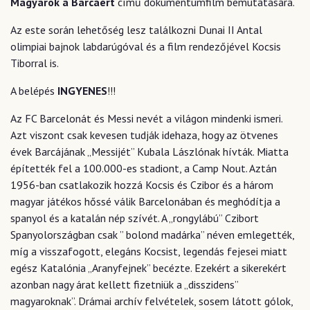
Magyarok a Barcáért
című dokumentumfilm bemutatására.
Az este során lehetőség lesz találkozni Dunai II Antal
olimpiai bajnok labdarúgóval és a film rendezőjével Kocsis
Tiborral is.
A belépés
INGYENES
!!!
Az FC Barcelonát és Messi nevét a világon mindenki ismeri.
Azt viszont csak kevesen tudják idehaza, hogy az ötvenes
évek Barcájának „Messijét” Kubala Lászlónak hívták. Miatta
építették fel a 100.000-es stadiont, a Camp Nout. Aztán
1956-ban csatlakozik hozzá Kocsis és Czibor és a három
magyar játékos hőssé válik Barcelonában és meghódítja a
spanyol és a katalán nép szívét. A „rongylábú” Czibort
Spanyolországban csak ” bolond madárka” néven emlegették,
míg a visszafogott, elegáns Kocsist, legendás fejesei miatt
egész Katalónia „Aranyfejnek” becézte. Ezekért a sikerekért
azonban nagy árat kellett fizetniük a „disszidens”
magyaroknak”. Drámai archív felvételek, sosem látott gólok,