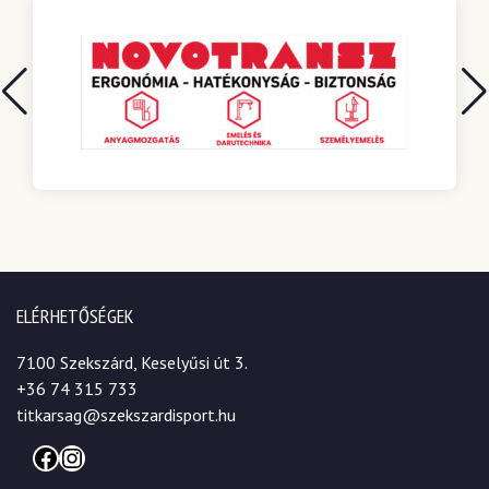
ELÉRHETŐSÉGEK
7100 Szekszárd, Keselyűsi út 3.
+36 74 315 733
titkarsag@szekszardisport.hu
Facebook
Instagram