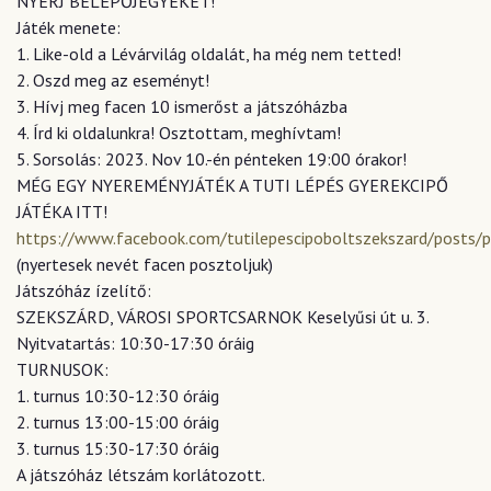
NYERJ BELÉPŐJEGYEKET!
Játék menete:
1. Like-old a Lévárvilág oldalát, ha még nem tetted!
2. Oszd meg az eseményt!
3. Hívj meg facen 10 ismerőst a játszóházba
4. Írd ki oldalunkra! Osztottam, meghívtam!
5. Sorsolás: 2023. Nov 10.-én pénteken 19:00 órakor!
MÉG EGY NYEREMÉNYJÁTÉK A TUTI LÉPÉS GYEREKCIPŐ
JÁTÉKA ITT!
https://www.facebook.com/tutilepescipoboltszekszard/p
(nyertesek nevét facen posztoljuk)
Játszóház ízelítő:
SZEKSZÁRD, VÁROSI SPORTCSARNOK Keselyűsi út u. 3.
Nyitvatartás: 10:30-17:30 óráig
TURNUSOK:
1. turnus 10:30-12:30 óráig
2. turnus 13:00-15:00 óráig
3. turnus 15:30-17:30 óráig
A játszóház létszám korlátozott.