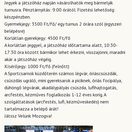
Jegyek a játszóház napján vásárolhatók meg bármelyik
turnusra. Pénztárnyitás: 9:00 órától. Fizetési lehetőség:
készpénzben.
Gyermekjegy: 3500 Ft/fő/ egy turnus 2 órára szól (egyszeri
belépésre)
Korlátlan gyerekjegy: 4500 Ft/fő
A korlátlan jeggyel, a játszóház időtartama alatt, 10:30-
17:30 óra között bármikor lehet érkezni, visszajönni, maradni
akár a játszóház végéig.
Kísérőjegy: 1000 Ft/fő (felnőtt)
A Sportcsarnok küzdőterén számos légvár, óriáscsúszdák,
csúszdás ugráló, mini gyereksarok a piciknek, óriás focipálya,
dühöngő légvárak, akadálypályás csúszda, lufihajtogatás,
arcfestés, kézműves foglalkozás 1-12 éves korig. A
szolgáltatások (arcfestés, lufi, kézműveskedés) nem
tartalmazza a belépő árát!
Játssz Velünk Mozogva!