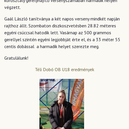
korosztály gerelyhajító versenyszámában harmadik helyen
végzett.
Gaál László tanítványa a két napos verseny mindkét napján
rajthoz állt. Szombaton diszkoszvetésben 28.82 méteres
egyéni csúccsal hatodik lett. Vasárnap az 500 grammos
gerellyel szintén egyéni legjobbját érte el, és a 33 méter 55
centis dobással a harmadik helyet szerezte meg.
Gratulálunk!
Téli Dobó OB U18 eredmények