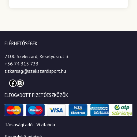
ELÉRHETŐSÉGEK
7100 Szekszárd, Keselyűsi út 3.
+36 74 315 733
titkarsag@szekszardisport.hu
Facebook
Instagram
ELFOGADOTT FIZETŐESZKÖZÖK
Társasági adó - Vízilabda
Közérdekű adatok