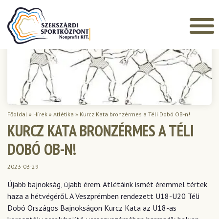
Főoldal
»
Hírek
»
Atlétika
»
Kurcz Kata bronzérmes a Téli Dobó OB-n!
KURCZ KATA BRONZÉRMES A TÉLI
DOBÓ OB-N!
2023-03-29
Újabb bajnokság, újabb érem. Atlétáink ismét éremmel tértek
haza a hétvégéről. A Veszprémben rendezett U18-U20 Téli
Dobó Országos Bajnokságon Kurcz Kata az U18-as