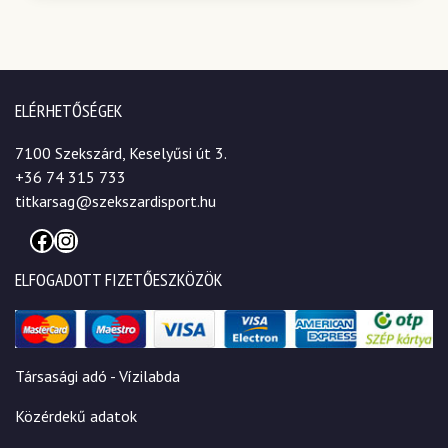
ELÉRHETŐSÉGEK
7100 Szekszárd, Keselyűsi út 3.
+36 74 315 733
titkarsag@szekszardisport.hu
Facebook
Instagram
ELFOGADOTT FIZETŐESZKÖZÖK
Társasági adó - Vízilabda
Közérdekű adatok