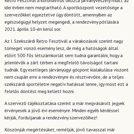
Retro Fesztivál a koronavírus okozta járványveszély miatt az
idei évben nem megtartható. A sportközpont vezetősége a
szervezőkkel egyeztetve úgy döntött, amennyiben az
egészségügyi helyzet megengedi, a rendezvény pótlására
2021. április 10-én kerül sor.
Az I. Szekszárdi Retro Fesztivál a várakozások szerint nagy
tömeget vonzó esemény lesz, de még a hatóságok által
előírt 500 fős létszámkorlát sem tudná garantálni, hogy a
jelenlévők a zárt térben a megfelelő távolságot tartani
tudnák. Egy esetleges járványügyi gócpont kialakulása viszont
nem csupán erre a rendezvényre és résztvevőire, de a teljes
szekszárdi sportéletre negatív hatással lenne, így most ezt a
felelős döntést meg kellett hozni.
A szervező tájékoztatása szerint a már megvásárolt jegyek
érvényesek a jövő évi eseményre. Minden egyéb kérdéssel
kérjük, forduljanak a rendezvény szervezőihez!
Köszönjük megértésüket, reméljük, jövő tavasszal már