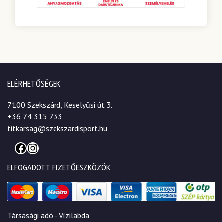
ELÉRHETŐSÉGEK
7100 Szekszárd, Keselyűsi út 3.
+36 74 315 733
titkarsag@szekszardisport.hu
Facebook
Instagram
ELFOGADOTT FIZETŐESZKÖZÖK
Társasági adó - Vízilabda