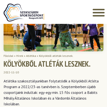
Főoldal
»
Hírek
»
Atlétika
»
Kölyökből atléták lesznek.
KÖLYÖKBŐL ATLÉTÁK LESZNEK.
2022-11-10
Atlétika szakosztályunkban folytatódik a Kölyökből Atléta
Program a 2022/23-as tanévben is. Szeptemberben újabb
csoportjaink indultak: egy-egy min. 15 fős csoport a Babits
Mihály Általános Iskolában és a Várdombi Általános
Iskolában.