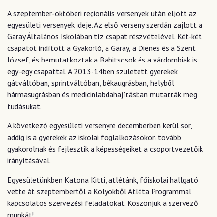
A szeptember-októberi regionális versenyek után eljött az
egyesületi versenyek ideje. Az első verseny szerdán zajlott a
Garay Általános Iskolában tíz csapat részvételével. Két-két
csapatot indított a Gyakorló, a Garay, a Dienes és a Szent
József, és bemutatkoztak a Babitsosok és a várdombiak is
egy-egy csapattal. A 2013-14ben született gyerekek
gátváltóban, sprintváltóban, békaugrásban, helyből
hármasugrásban és medicinlabdahajításban mutatták meg
tudásukat.
A következő egyesületi versenyre decemberben kerül sor,
addig is a gyerekek az iskolai foglalkozásokon tovább
gyakorolnak és fejlesztik a képességeiket a csoportvezetőik
irányításával.
Egyesületünkben Katona Kitti, atlétánk, főiskolai hallgató
vette át szeptembertől a Kölyökből Atléta Programmal
kapcsolatos szervezési feladatokat. Köszönjük a szervező
munkát!