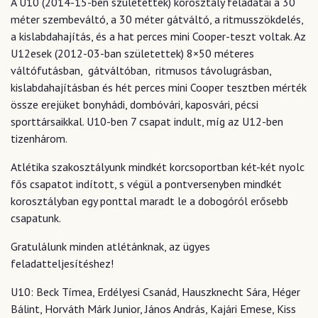
A U10 (2014-15-ben születettek) korosztály feladatai a 30
méter szembeváltó, a 30 méter gátváltó, a ritmusszökdelés,
a kislabdahajítás, és a hat perces mini Cooper-teszt voltak. Az
U12esek (2012-03-ban születettek) 8×50 méteres
váltófutásban, gátváltóban, ritmusos távolugrásban,
kislabdahajításban és hét perces mini Cooper tesztben mérték
össze erejüket bonyhádi, dombóvári, kaposvári, pécsi
sporttársaikkal. U10-ben 7 csapat indult, míg az U12-ben
tizenhárom.
Atlétika szakosztályunk mindkét korcsoportban két-két nyolc
fős csapatot indított, s végül a pontversenyben mindkét
korosztályban egy ponttal maradt le a dobogóról erősebb
csapatunk.
Gratulálunk minden atlétánknak, az ügyes
feladatteljesítéshez!
U10: Beck Tímea, Erdélyesi Csanád, Hauszknecht Sára, Héger
Bálint, Horváth Márk Junior, János András, Kajári Emese, Kiss