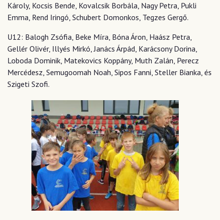
Károly, Kocsis Bende, Kovalcsik Borbála, Nagy Petra, Pukli
Emma, Rend Iringó, Schubert Domonkos, Tegzes Gergő.
U12: Balogh Zsófia, Beke Míra, Bóna Áron, Haász Petra,
Gellér Olivér, Illyés Mirkó, Janács Árpád, Karácsony Dorina,
Loboda Dominik, Matekovics Koppány, Muth Zalán, Perecz
Mercédesz, Semugoomah Noah, Sipos Fanni, Steller Bianka, és
Szigeti Szofi.