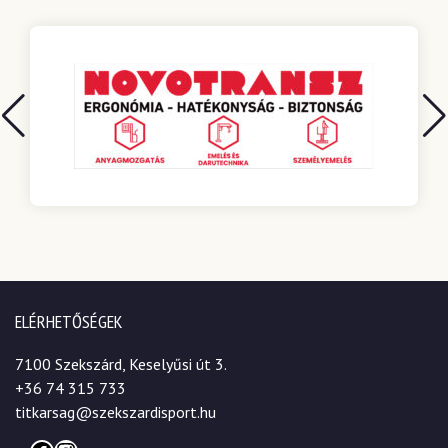
ELÉRHETŐSÉGEK
7100 Szekszárd, Keselyűsi út 3.
+36 74 315 733
titkarsag@szekszardisport.hu