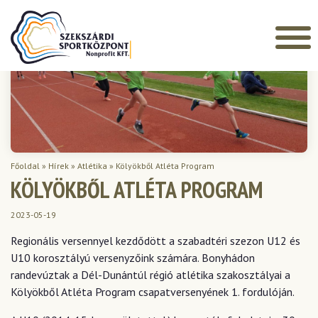
Főoldal
»
Hírek
»
Atlétika
»
Kölyökből Atléta Program
KÖLYÖKBŐL ATLÉTA PROGRAM
2023-05-19
Regionális versennyel kezdődött a szabadtéri szezon U12 és
U10 korosztályú versenyzőink számára. Bonyhádon
randevúztak a Dél-Dunántúl régió atlétika szakosztályai a
Kölyökből Atléta Program csapatversenyének 1. fordulóján.