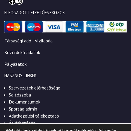
Facebook
Instagram
ELFOGADOTT FIZETŐESZKÖZÖK
Társasági adó - Vízilabda
Közérdekű adatok
Pályázatok
HASZNOS LINKEK
Szervezetek elérhetősége
Sajtószoba
Dokumentumok
Sportág admin
Adatkezelési tájékoztató
Átláthatóság
Weboldalunk sütiket (cookie) használ működése folyamán,