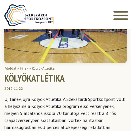
Főoldal
»
Hírek
»
KölyökAtlétika
KÖLYÖKATLÉTIKA
2019-11-22
Új tanév, újra Kölyök Atlétika. A Szekszárdi Sportközpont volt
a helyszíne a Kölyök Atlétika program első versenyének,
melyen 5 általános iskola 70 tanulója vett részt a 8 fős
csapatversenyben. Gátfutásban, vortex hajításban,
hármasugrásban és 3 perces állóképességi feladatban