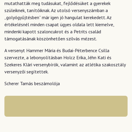
mutathatták meg tudásukat, fejlődésüket a gyerekek
szüleiknek, tanítóiknak. Az utolsó versenyszámban a
„golyógyűjtésben” már igen jó hangulat kerekedett. Az
értékelésnél minden csapat ügyes oldala lett kiemelve,
mindenki kapott szaloncukrot és a Petrits család
támogatásának köszönhetően szilvás mézest.
A versenyt Hammer Mária és Budai-Péterbence Csilla
szervezte, a lebonyolításban Holcz Erika, Jéhn Kati és
Szekeres Klári versenybírók, valamint az atlétika szakosztály
versenyzői segítettek.
Scherer Tamás beszámolója