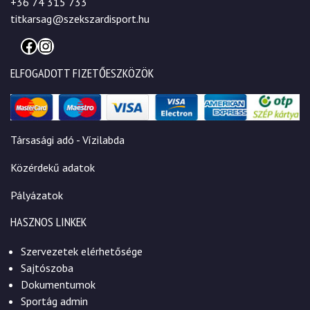
+36 74 315 733
titkarsag@szekszardisport.hu
Facebook
Instagram
ELFOGADOTT FIZETŐESZKÖZÖK
Társasági adó - Vízilabda
Közérdekű adatok
Pályázatok
HASZNOS LINKEK
Szervezetek elérhetősége
Sajtószoba
Dokumentumok
Sportág admin