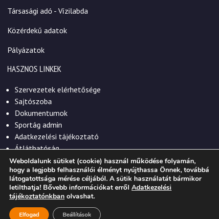
Társasági adó - Vízilabda
Közérdekű adatok
Pályázatok
HASZNOS LINKEK
Szervezetek elérhetősége
Sajtószoba
Dokumentumok
Sportág admin
Adatkezelési tájékoztató
Átláthatóság
Weboldalunk sütiket (cookie) használ működése folyamán,
hogy a legjobb felhasználói élményt nyújthassa Önnek, továbbá
látogatottsága mérése céljából. A sütik használatát bármikor
letilthatja! Bővebb információkat erről
Adatkezelési
© 2026. Szekszárdi Sportközpont Nonprofit Kft.
tájékoztatónkban
olvashat.
Elfogad
Beállítások