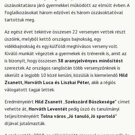
úszásoktatásra járó gyermekkel működött az elmúlt évben. A
foglalkozásokat három edzővel és három úszásoktatóval
tartottuk meg.
Az egész évet tekintve összesen 22 versenyen vettek részt
úszóink, melyből kettő országos bajnokság, egy
vidékbajnokság és egy külföldi meghívásos verseny volt.
Kiváló munkát végeztek a gyermekek és trénereik is, amit az
is bizonyít, hogy összesen
38 aranyjelvényes minősítést
szereztek. Az országos ranglistán több versenyzőnknek is
sikerült a legjobb 10 közé kerülni, közülük is kiemelendő
Hild
Zsanett, Horváth Luca és Liszkai Péter,
akik a régiós
válogatott tagjai lettek.
Eredményeiért
Hild Zsanett
„
Szekszárd Büszkesége”
címet
vehette át,
Horváth Leventét
pedig úszó és tanulmányi
teljesítményéért
Tolna város „Jó tanuló, Jó sportoló”
díjával jutalmazták.