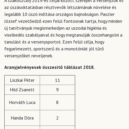
A szakosztály 2019-es céljai között szerepel a versenyzők és
az úszásoktatásban résztvevők létszámának növelése és
legalább 10 úszó indítása országos bajnokságon. Paszler
József vezetőedző ezen felül fontosnak tartja, hogy minden
új tanítványuk megismerkedjen az uszodai higiénia és
viselkedés szabályaival és hogy megtanulják összehangolni a
tanulást és a versenysportot. Ezen felül célja, hogy
fegyelmezett, sportszerű és a monotóniát jól tűrő
versenyzőket neveljenek.
Aranyjelvényesek összesítő táblázat 2018.
Liszkai Péter
11
Hild Zsanett
9
Horváth Luca
8
Handa Dóra
2