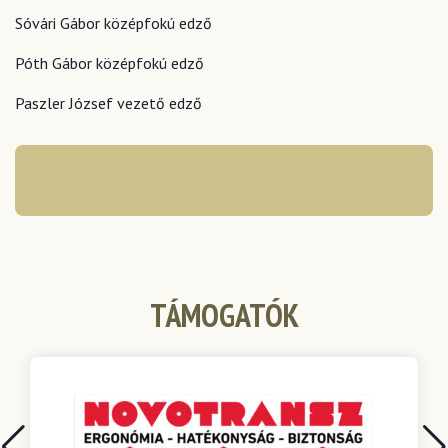
Sóvári Gábor középfokú edző
Póth Gábor középfokú edző
Paszler József vezető edző
TÁMOGATÓK