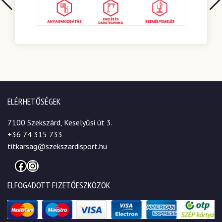
ELÉRHETŐSÉGEK
7100 Szekszárd, Keselyűsi út 3.
+36 74 315 733
titkarsag@szekszardisport.hu
Facebook
Instagram
ELFOGADOTT FIZETŐESZKÖZÖK