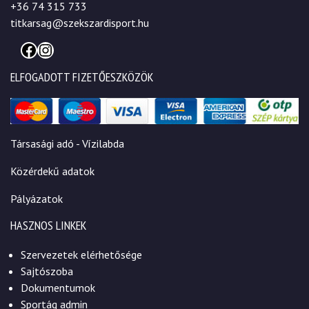
+36 74 315 733
titkarsag@szekszardisport.hu
Facebook
Instagram
ELFOGADOTT FIZETŐESZKÖZÖK
Társasági adó - Vízilabda
Közérdekű adatok
Pályázatok
HASZNOS LINKEK
Szervezetek elérhetősége
Sajtószoba
Dokumentumok
Sportág admin