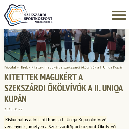
Főoldal
»
Hírek
»
Kitettek magukért a szekszárdi ökölvívók a II. Uniqa Kupán
KITETTEK MAGUKÉRT A
SZEKSZÁRDI ÖKÖLVÍVÓK A II. UNIQA
KUPÁN
2026-06-22
Kiskunhalas adott otthont a II. Uniqa Kupa ökölvívó
versenynek, amelyen a Szekszárdi Sportközpont Ökölvívó