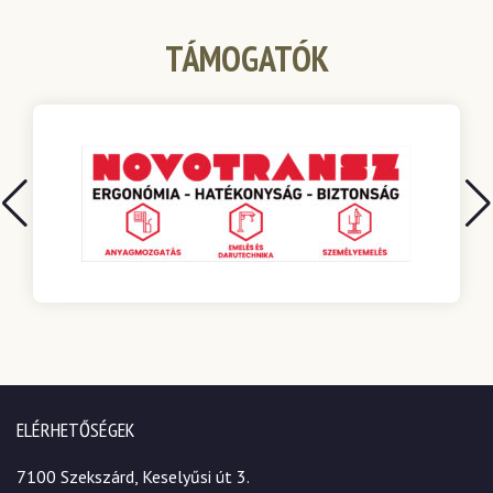
TÁMOGATÓK
ELÉRHETŐSÉGEK
7100 Szekszárd, Keselyűsi út 3.