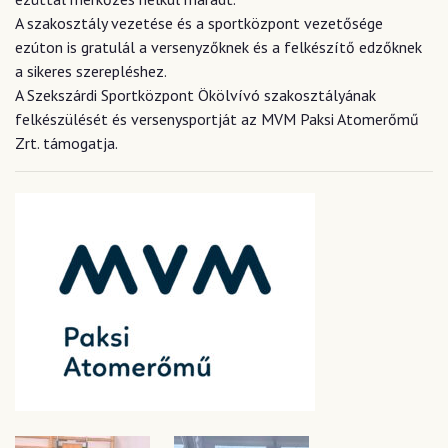
A szakosztály vezetése és a sportközpont vezetősége
ezúton is gratulál a versenyzőknek és a felkészítő edzőknek
a sikeres szerepléshez.
A Szekszárdi Sportközpont Ökölvívó szakosztályának
felkészülését és versenysportját az MVM Paksi Atomerőmű
Zrt. támogatja.