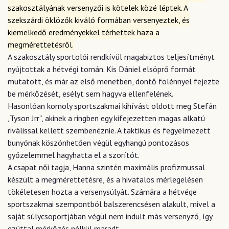
szakosztályának versenyzői is kötelek közé léptek. A
szekszárdi öklözők kiváló formában versenyeztek, és
kiemelkedő eredményekkel térhettek haza a
megmérettetésről.
A szakosztály sportolói rendkívül magabiztos teljesítményt
nyújtottak a hétvégi tornán. Kis Dániel elsöprő formát
mutatott, és már az első menetben, döntő fölénnyel fejezte
be mérkőzését, esélyt sem hagyva ellenfelének.
Hasonlóan komoly sportszakmai kihívást oldott meg Stefán
„Tyson Jrr”, akinek a ringben egy kifejezetten magas alkatú
riválissal kellett szembenéznie. A taktikus és fegyelmezett
bunyónak köszönhetően végül egyhangú pontozásos
győzelemmel hagyhatta el a szorítót.
A csapat női tagja, Hanna szintén maximális profizmussal
készült a megmérettetésre, és a hivatalos mérlegelésen
tökéletesen hozta a versenysúlyát. Számára a hétvége
sportszakmai szempontból balszerencsésen alakult, mivel a
saját súlycsoportjában végül nem indult más versenyző, így
ezúttal mérkőzés nélkül maradt.