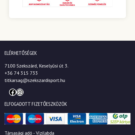
ELÉRHETŐSÉGEK
7100 Szekszárd, Keselyűsi út 3.
+36 74 315 733
titkarsag@szekszardisport.hu
Facebook
Instagram
ELFOGADOTT FIZETŐESZKÖZÖK
Társasági adó - Vízilabda