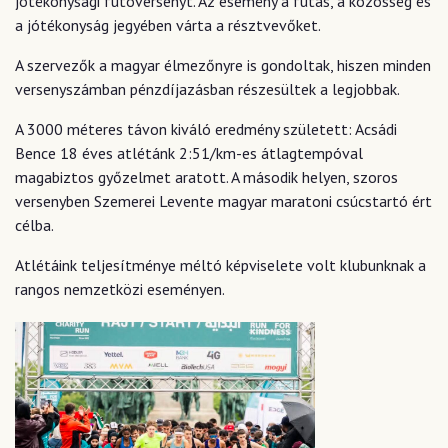
jótékonysági futóversenyt. Az esemény a futás, a közösség és
a jótékonyság jegyében várta a résztvevőket.
A szervezők a magyar élmezőnyre is gondoltak, hiszen minden
versenyszámban pénzdíjazásban részesültek a legjobbak.
A 3000 méteres távon kiváló eredmény született: Acsádi
Bence 18 éves atlétánk 2:51/km-es átlagtempóval
magabiztos győzelmet aratott. A második helyen, szoros
versenyben Szemerei Levente magyar maratoni csúcstartó ért
célba.
Atlétáink teljesítménye méltó képviselete volt klubunknak a
rangos nemzetközi eseményen.