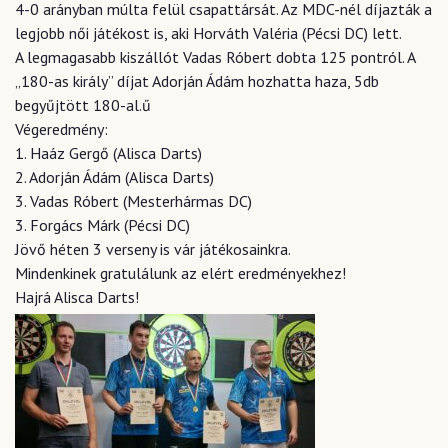
4-0 arányban múlta felül csapattársát. Az MDC-nél díjazták a
legjobb női játékost is, aki Horváth Valéria (Pécsi DC) lett.
A legmagasabb kiszállót Vadas Róbert dobta 125 pontról. A
„180-as király” díjat Adorján Ádám hozhatta haza, 5db
begyűjtött 180-al.ű
Végeredmény:
1. Haáz Gergő (Alisca Darts)
2. Adorján Ádám (Alisca Darts)
3. Vadas Róbert (Mesterhármas DC)
3. Forgács Márk (Pécsi DC)
Jövő héten 3 verseny is vár játékosainkra.
Mindenkinek gratulálunk az elért eredményekhez!
Hajrá Alisca Darts!