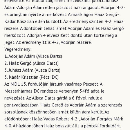
képviselte. Az elődöntőig ismét 3 szekszárdi jutott. Juhász
Ádám-Adorján Ádám ellen játszott házirangadót. Adorján 4-2-
es arányban nyerte a mérkőzést. A másik ágon Haáz Gergő-
Kádár Krisztián ellen küzdött. Az eredmény szintén 4-2, Haáz
részére. A döntőben tehát ismét Adorján Ádám és Haáz Gergő
mérkőzött. Adorján 4 elveszített döntő után törte meg a
jeget. Az eredmény itt is 4-2, Adorján részére.
Végeredmény:
1. Adorján Ádám (Alisca Darts)
2. Haáz Gergő (Alisca Darts)
3. Juhász Ádám (Alisca Darts)
3. Kádár Krisztián (Pécsi DC)
Az MDL 13. fordulóján jártunk vasárnap Pécsett. A
Mesterhármas DC rendezte versenyen 34fő adta le
nevezését. Az Alisca Darts gárdája 6 fővel indult a
pontvadászatban. Haáz Gergő és Adorján Ádám a szerencsés
sorsolásnak köszönhetően ismét külön ágra került. Az
elődöntőben: Haáz-Vadas Róbert 4-2 , Adorján-Forgács Márk
4-0. A házidöntőben Haáz bosszút állt a pénteki fordulóért,