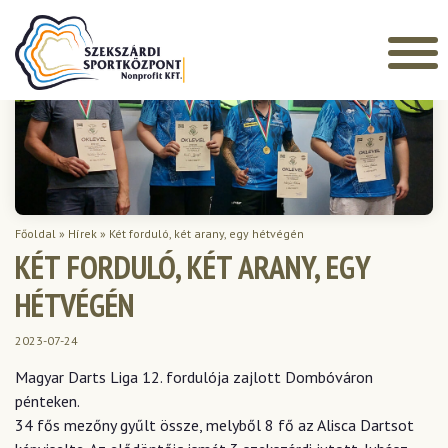
Főoldal
»
Hírek
»
Két forduló, két arany, egy hétvégén
KÉT FORDULÓ, KÉT ARANY, EGY
HÉTVÉGÉN
2023-07-24
Magyar Darts Liga 12. fordulója zajlott Dombóváron
pénteken.
34 fős mezőny gyűlt össze, melyből 8 fő az Alisca Dartsot