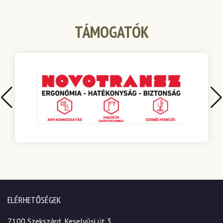
TÁMOGATÓK
ELÉRHETŐSÉGEK
7100 Szekszárd, Keselyűsi út 3.