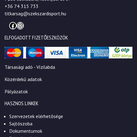
+36 74 315 733
titkarsag@szekszardisport.hu
Facebook
Instagram
ELFOGADOTT FIZETŐESZKÖZÖK
Társasági adó - Vízilabda
Közérdekű adatok
Pályázatok
HASZNOS LINKEK
Szervezetek elérhetősége
Sajtószoba
Dokumentumok