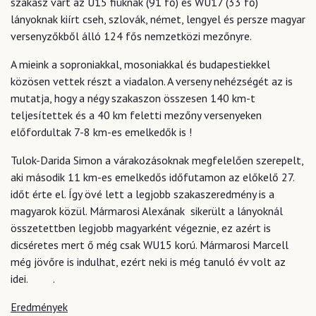
szakasz várt az U15 fiúknak (91 fő) és WU17 (33 fő)
lányoknak kiírt cseh, szlovák, német, lengyel és persze magyar
versenyzőkből álló 124 fős nemzetközi mezőnyre.
A mieink a soproniakkal, mosoniakkal és budapestiekkel
közösen vettek részt a viadalon. A verseny nehézségét az is
mutatja, hogy a négy szakaszon összesen 140 km-t
teljesítettek és a 40 km feletti mezőny versenyeken
előfordultak 7-8 km-es emelkedők is !
Tulok-Darida Simon a várakozásoknak megfelelően szerepelt,
aki második 11 km-es emelkedős időfutamon az előkelő 27.
időt érte el. Így övé lett a legjobb szakaszeredmény is a
magyarok közül. Mármarosi Alexának sikerült a lányoknál
összetettben legjobb magyarként végeznie, ez azért is
dicséretes mert ő még csak WU15 korú. Mármarosi Marcell
még jövőre is indulhat, ezért neki is még tanuló év volt az
idei. .
Eredmények