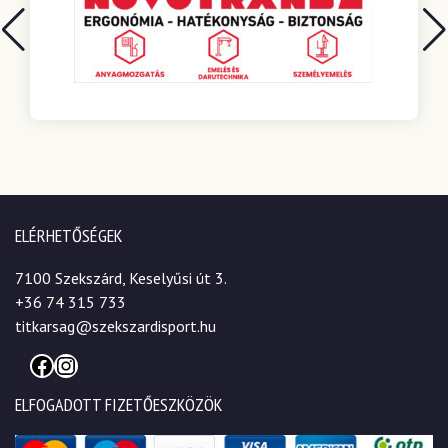
ELÉRHETŐSÉGEK
7100 Szekszárd, Keselyűsi út 3.
+36 74 315 733
titkarsag@szekszardisport.hu
Facebook
Instagram
ELFOGADOTT FIZETŐESZKÖZÖK