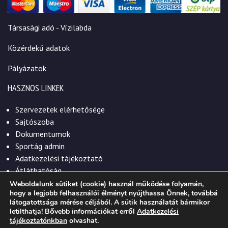
Társasági adó - Vízilabda
Közérdekű adatok
Pályázatok
HASZNOS LINKEK
Szervezetek elérhetősége
Sajtószoba
Dokumentumok
Sportág admin
Adatkezelési tájékoztató
Átláthatóság
Weboldalunk sütiket (cookie) használ működése folyamán,
hogy a legjobb felhasználói élményt nyújthassa Önnek, továbbá
látogatottsága mérése céljából. A sütik használatát bármikor
letilthatja! Bővebb információkat erről
Adatkezelési
© 2026. Szekszárdi Sportközpont Nonprofit Kft.
tájékoztatónkban
olvashat.