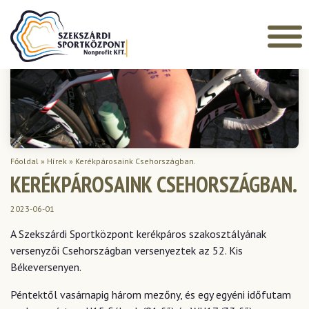
Főoldal
»
Hírek
»
Kerékpárosaink Csehországban.
KERÉKPÁROSAINK CSEHORSZÁGBAN.
2023-06-01
A Szekszárdi Sportközpont kerékpáros szakosztályának
versenyzői Csehországban versenyeztek az 52. Kis
Békeversenyen.
Péntektől vasárnapig három mezőny, és egy egyéni időfutam