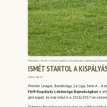
Főoldal
»
Hírek
»
Ismét startol a Kispályás Labdarúgó Bajno
ISMÉT STARTOL A KISPÁLY
2016-08-31
Premier League, Bundesliga, La Liga, Serie A … 
Férfi Kispályás Labdarúgó Bajnokságban
is el
járó kupát, és már indul is a 2016/2017-es szezo
Érdemes figyelmesen elolvasni az alább található