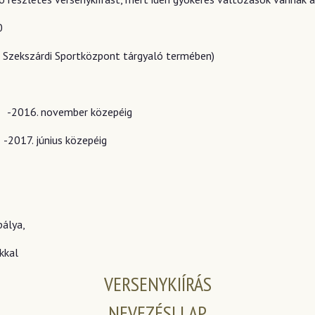
0
a Szekszárdi Sportközpont tárgyaló termében)
-2016. november közepéig
17. június közepéig
pálya,
kkal
VERSENYKIÍRÁS
NEVEZÉSI LAP