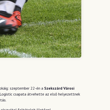
 sokáig: szeptember 22-én a
Szekszárd Városi
-Logistic csapata átvehette az első helyezettnek
tás.
részvétel feltételeit illetően!