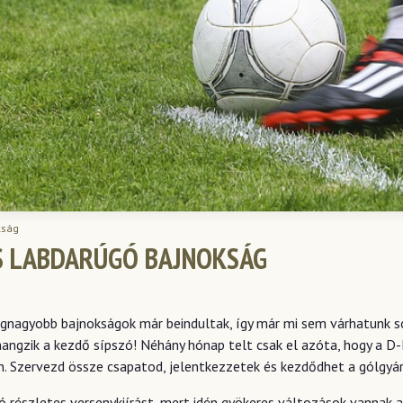
kság
ÁS LABDARÚGÓ BAJNOKSÁG
A legnagyobb bajnokságok már beindultak, így már mi sem várhatunk
hangzik a kezdő sípszó! Néhány hónap telt csak el azóta, hogy a D
n. Szervezd össze csapatod, jelentkezzetek és kezdődhet a gólgyár
 részletes versenykiírást, mert idén gyökeres változások vannak a 