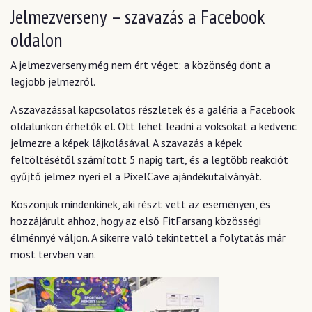
Jelmezverseny – szavazás a Facebook
oldalon
A jelmezverseny még nem ért véget: a közönség dönt a
legjobb jelmezről.
A szavazással kapcsolatos részletek és a galéria a Facebook
oldalunkon érhetők el. Ott lehet leadni a voksokat a kedvenc
jelmezre a képek lájkolásával. A szavazás a képek
feltöltésétől számított 5 napig tart, és a legtöbb reakciót
gyűjtő jelmez nyeri el a PixelCave ajándékutalványát.
Köszönjük mindenkinek, aki részt vett az eseményen, és
hozzájárult ahhoz, hogy az első FitFarsang közösségi
élménnyé váljon. A sikerre való tekintettel a folytatás már
most tervben van.