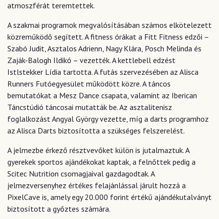
atmoszférát teremtettek.
A szakmai programok megvalósításában számos elkötelezett
közreműködő segített. A fitness órákat a Fitt Fitness edzői –
Szabó Judit, Asztalos Adrienn, Nagy Klára, Posch Melinda és
Zaják-Balogh Ildikó – vezették. A kettlebell edzést
Istlstekker Lídia tartotta. A futás szervezésében az
Alisca
Runners Futóegyesület
működött közre. A táncos
bemutatókat a Mesz Dance csapata, valamint az
Iberican
Táncstúdió
táncosai mutatták be. Az asztalitenisz
foglalkozást Angyal György vezette, míg a darts programhoz
az
Alisca Darts
biztosította a szükséges felszerelést.
A jelmezbe érkező résztvevőket külön is jutalmaztuk. A
gyerekek sportos ajándékokat kaptak, a felnőttek pedig a
Scitec Nutrition
csomagjaival gazdagodtak. A
jelmezversenyhez értékes felajánlással járult hozzá a
PixelCave
is, amely egy 20.000 forint értékű ajándékutalványt
biztosított a győztes számára.