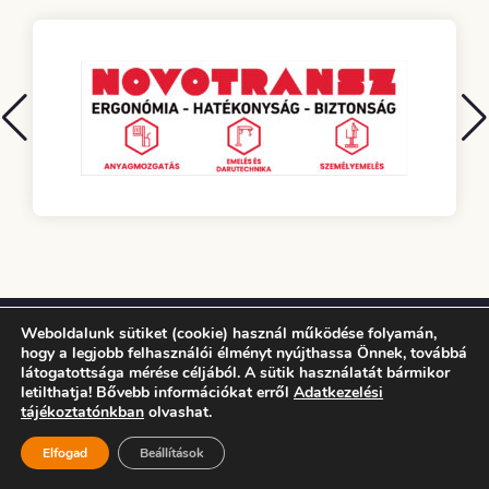
Weboldalunk sütiket (cookie) használ működése folyamán,
ELÉRHETŐSÉGEK
hogy a legjobb felhasználói élményt nyújthassa Önnek, továbbá
látogatottsága mérése céljából. A sütik használatát bármikor
7100 Szekszárd, Keselyűsi út 3.
letilthatja! Bővebb információkat erről
Adatkezelési
tájékoztatónkban
olvashat.
+36 74 315 733
titkarsag@szekszardisport.hu
Elfogad
Beállítások
Facebook
Instagram