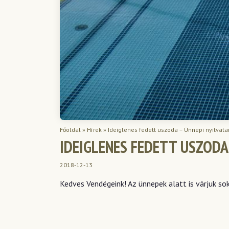
Főoldal
»
Hírek
»
Ideiglenes fedett uszoda – Ünnepi nyitvata
IDEIGLENES FEDETT USZODA
2018-12-13
Kedves Vendégeink! Az ünnepek alatt is várjuk so