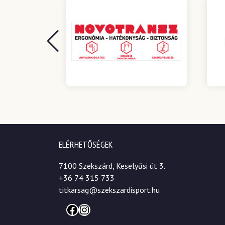
ELÉRHETŐSÉGEK
7100 Szekszárd, Keselyűsi út 3.
+36 74 315 733
titkarsag@szekszardisport.hu
Facebook
Instagram