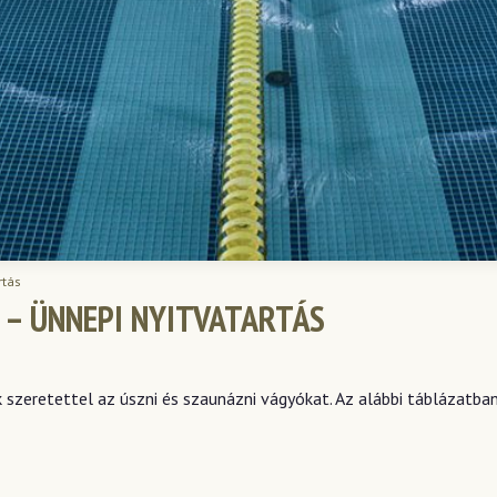
rtás
 – ÜNNEPI NYITVATARTÁS
k szeretettel az úszni és szaunázni vágyókat. Az alábbi táblázatba