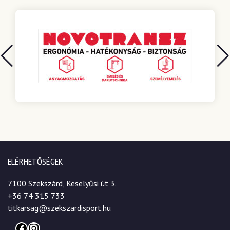
ELÉRHETŐSÉGEK
7100 Szekszárd, Keselyűsi út 3.
+36 74 315 733
titkarsag@szekszardisport.hu
Facebook
Instagram