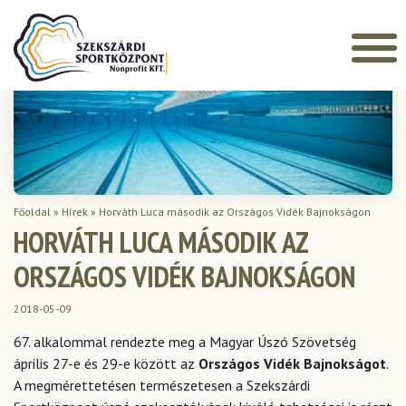
Főoldal
»
Hírek
»
Horváth Luca második az Országos Vidék Bajnokságon
HORVÁTH LUCA MÁSODIK AZ
ORSZÁGOS VIDÉK BAJNOKSÁGON
2018-05-09
67. alkalommal rendezte meg a Magyar Úszó Szövetség
április 27-e és 29-e között az
Országos Vidék Bajnokságot
.
A megmérettetésen természetesen a Szekszárdi