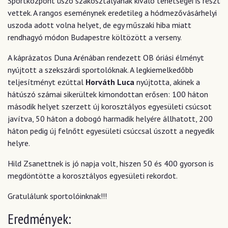
Sportközpont úszó szakosztályának kiváló tehetségei is részt
vettek. A rangos eseménynek eredetileg a hódmezővásárhelyi
uszoda adott volna helyet, de egy műszaki hiba miatt
rendhagyó módon Budapestre költözött a verseny.
A káprázatos Duna Arénában rendezett OB óriási élményt
nyújtott a szekszárdi sportolóknak. A legkiemelkedőbb
teljesítményt ezúttal
Horváth Luca
nyújtotta, akinek a
hátúszó számai sikerültek kimondottan erősen: 100 háton
második helyet szerzett új korosztályos egyesületi csúcsot
javítva, 50 háton a dobogó harmadik helyére állhatott, 200
háton pedig új felnőtt egyesületi csúccsal úszott a negyedik
helyre.
Hild Zsanettnek is jó napja volt, hiszen 50 és 400 gyorson is
megdöntötte a korosztályos egyesületi rekordot.
Gratulálunk sportolóinknak!!!
Eredmények: