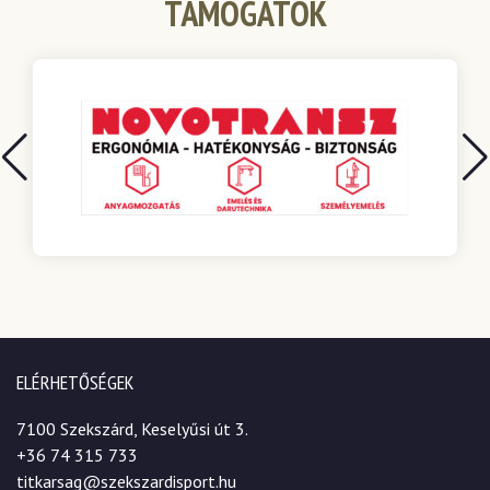
TÁMOGATÓK
ELÉRHETŐSÉGEK
7100 Szekszárd, Keselyűsi út 3.
+36 74 315 733
titkarsag@szekszardisport.hu