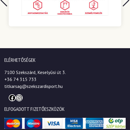
ELÉRHETŐSÉGEK
7100 Szekszárd, Keselyűsi út 3.
+36 74 315 733
titkarsag@szekszardisport.hu
Facebook
Instagram
ELFOGADOTT FIZETŐESZKÖZÖK