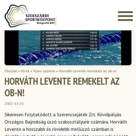
Főoldal
»
Hírek
»
Vizes sportok
»
Horváth Levente remekelt az ob-n!
HORVÁTH LEVENTE REMEKELT AZ
OB-N!
2022-11-21
Sikeresen folytatódott a Szerencsejáték Zrt. Rövidpályás
Országos Bajnokság úszó szakosztályunk számára. Horváth
Levente a hosszabb és rövidebb mellúszó számban is