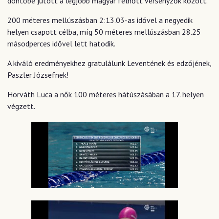
döntőbe jutott a legjobb magyar felnőtt versenyzők között.
200 méteres mellúszásban 2:13.03-as idővel a negyedik
helyen csapott célba, míg 50 méteres mellúszásban 28.25
másodperces idővel lett hatodik.
A kiváló eredményekhez gratulálunk Leventének és edzőjének,
Paszler Józsefnek!
Horváth Luca a nők 100 méteres hátúszásában a 17. helyen
végzett.