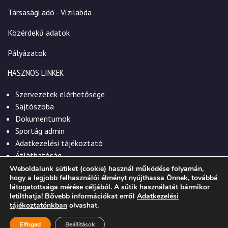
Társasági adó - Vízilabda
Közérdekű adatok
Pályázatok
HASZNOS LINKEK
Szervezetek elérhetősége
Sajtószoba
Dokumentumok
Sportág admin
Adatkezelési tájékoztató
Átláthatóság
Weboldalunk sütiket (cookie) használ működése folyamán,
hogy a legjobb felhasználói élményt nyújthassa Önnek, továbbá
látogatottsága mérése céljából. A sütik használatát bármikor
letilthatja! Bővebb információkat erről
Adatkezelési
© 2026. Szekszárdi Sportközpont Nonprofit Kft.
tájékoztatónkban
olvashat.
Elfogad
Beállítások