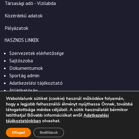
Társasági adó - Vízilabda
Közérdekű adatok
Pályázatok
HASZNOS LINKEK
Szervezetek elérhetősége
Sajtószoba
Dokumentumok
Sportág admin
Adatkezelési tájékoztató
Átláthatóság
Weboldalunk sütiket (cookie) használ működése folyamán,
hogy a legjobb felhasználói élményt nyújthassa Önnek, továbbá
látogatottsága mérése céljából. A sütik használatát bármikor
letilthatja! Bővebb információkat erről
Adatkezelési
© 2026. Szekszárdi Sportközpont Nonprofit Kft.
tájékoztatónkban
olvashat.
Elfogad
Beállítások