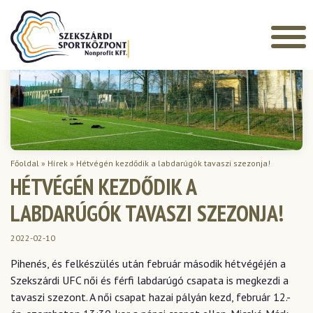
Főoldal
»
Hírek
»
Hétvégén kezdődik a labdarúgók tavaszi szezonja!
HÉTVÉGÉN KEZDŐDIK A
LABDARÚGÓK TAVASZI SZEZONJA!
2022-02-10
Pihenés, és felkészülés után február második hétvégéjén a
Szekszárdi UFC női és férfi labdarúgó csapata is megkezdi a
tavaszi szezont. A női csapat hazai pályán kezd, február 12.-