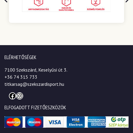
ELÉRHETŐSÉGEK
7100 Szekszárd, Keselyűsi út 3.
+36 74 315 733
titkarsag@szekszardisport.hu
Facebook
Instagram
ELFOGADOTT FIZETŐESZKÖZÖK