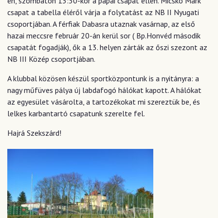
én, szombaton 13:30-kor a pápai csapat ellen. Micskó Márk
csapat a tabella éléről várja a folytatást az NB II Nyugati
csoportjában. A férfiak Dabasra utaznak vasárnap, az első
hazai meccsre február 20-án kerül sor ( Bp.Honvéd második
csapatát fogadják), ők a 13. helyen zárták az őszi szezont az
NB III Közép csoportjában.
A klubbal közösen készül sportközpontunk is a nyitányra: a
nagy műfüves pálya új labdafogó hálókat kapott. A hálókat
az egyesület vásárolta, a tartozékokat mi szereztük be, és
lelkes karbantartó csapatunk szerelte fel.
Hajrá Szekszárd!