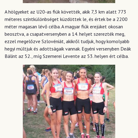
A hölgyeket az U20-as fiúk követték, akik 7,3 km alatt 773
méteres szintkülönbséget küzdöttek le, és értek be a 2200
méter magasan lévő célba. A magyar fiúk erejüket okosan
beosztva, a csapatversenyben a 14. helyet szerezték meg,
ezzel megelőzve Szlovéniát, akikről tudjuk, hogy komolyabb
hegyi múltjuk és adottságaik vannak. Egyéni versenyben Deák
Bálint az 52., míg Szemerei Levente az 53. helyen ért célba.