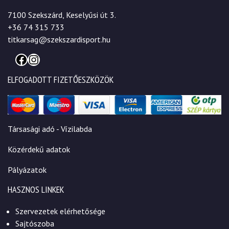
7100 Szekszárd, Keselyűsi út 3.
+36 74 315 733
titkarsag@szekszardisport.hu
Facebook
Instagram
ELFOGADOTT FIZETŐESZKÖZÖK
Társasági adó - Vízilabda
Közérdekű adatok
Pályázatok
HASZNOS LINKEK
Szervezetek elérhetősége
Sajtószoba