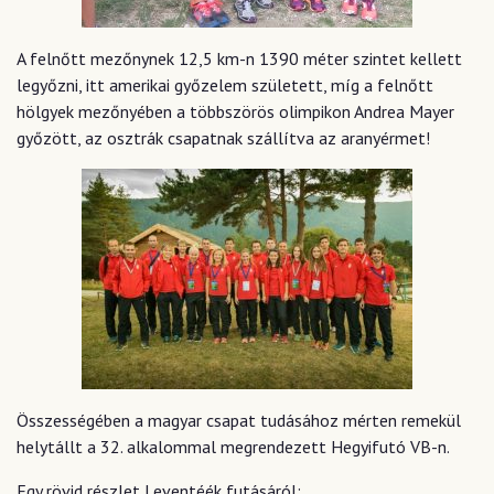
A felnőtt mezőnynek 12,5 km-n 1390 méter szintet kellett
legyőzni, itt amerikai győzelem született, míg a felnőtt
hölgyek mezőnyében a többszörös olimpikon Andrea Mayer
győzött, az osztrák csapatnak szállítva az aranyérmet!
Összességében a magyar csapat tudásához mérten remekül
helytállt a 32. alkalommal megrendezett Hegyifutó VB-n.
Egy rövid részlet Leventéék futásáról: