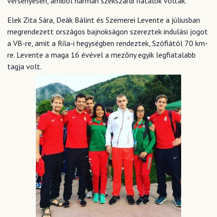
versenyesen, amiből hárman szekszárdi fiatalok voltak.
Elek Zita Sára, Deák Bálint és Szemerei Levente a júliusban
megrendezett országos bajnokságon szereztek indulási jogot
a VB-re, amit a Rila-i hegységben rendeztek, Szófiától 70 km-
re. Levente a maga 16 évével a mezőny egyik legfiatalabb
tagja volt.