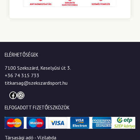
ELÉRHETŐSÉGEK
7100 Szekszárd, Keselyűsi út 3.
+36 74 315 733
titkarsag@szekszardisport.hu
Facebook
Instagram
ELFOGADOTT FIZETŐESZKÖZÖK
Társasági adó - Vízilabda