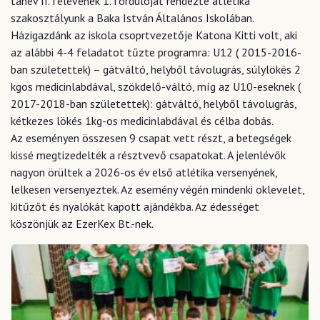
tanév II. félévének 1. fordulóját rendezte atlétika
szakosztályunk a Baka István Általános Iskolában.
Házigazdánk az iskola csoprtvezetője Katona Kitti volt, aki
az alábbi 4-4 feladatot tűzte programra: U12 ( 2015-2016-
ban születettek) – gátváltó, helyből távolugrás, súlylökés 2
kgos medicinlabdával, szökdelő-váltó, míg az U10-eseknek (
2017-2018-ban születettek): gátváltó, helyből távolugrás,
kétkezes lökés 1kg-os medicinlabdával és célba dobás.
Az eseményen összesen 9 csapat vett részt, a betegségek
kissé megtizedelték a résztvevő csapatokat. A jelenlévők
nagyon örültek a 2026-os év első atlétika versenyének,
lelkesen versenyeztek. Az esemény végén mindenki oklevelet,
kitűzőt és nyalókát kapott ajándékba. Az édességet
köszönjük az EzerKex Bt.-nek.