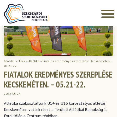
Főoldal
»
Hírek
»
Atlétika
»
Fiatalok eredményes szereplése Kecskeméten. –
05.21-22.
FIATALOK EREDMÉNYES SZEREPLÉSE
KECSKEMÉTEN. – 05.21-22.
2022-05-24
Atlétika szakosztályunk U14 és U16 korosztályos atlétái
Kecskeméten vettek részt a Területi Atlétikai Bajnokság 1.
fordulóján a Centrum régióban.