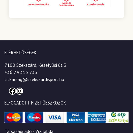
ELÉRHETŐSÉGEK
7100 Szekszárd, Keselyűsi út 3.
+36 74 315 733
titkarsag@szekszardisport.hu
Facebook
Instagram
ELFOGADOTT FIZETŐESZKÖZÖK
Társasági adó - Vízilabda