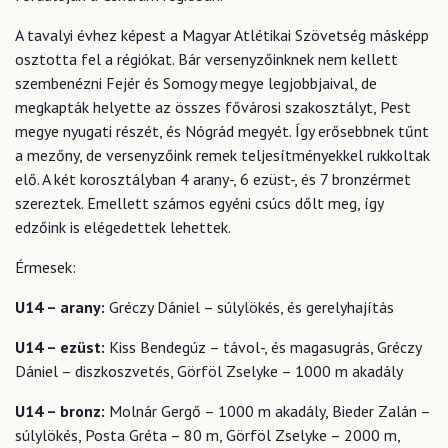
A tavalyi évhez képest a Magyar Atlétikai Szövetség másképp
osztotta fel a régiókat. Bár versenyzőinknek nem kellett
szembenézni Fejér és Somogy megye legjobbjaival, de
megkapták helyette az összes fővárosi szakosztályt, Pest
megye nyugati részét, és Nógrád megyét. Így erősebbnek tűnt
a mezőny, de versenyzőink remek teljesítményekkel rukkoltak
elő. A két korosztályban 4 arany-, 6 ezüst-, és 7 bronzérmet
szereztek. Emellett számos egyéni csúcs dőlt meg, így
edzőink is elégedettek lehettek.
Érmesek:
U14 – arany:
Gréczy Dániel – súlylökés, és gerelyhajítás
U14 – ezüst:
Kiss Bendegúz – távol-, és magasugrás, Gréczy
Dániel – diszkoszvetés, Görföl Zselyke – 1000 m akadály
U14 – bronz:
Molnár Gergő – 1000 m akadály, Bieder Zalán –
súlylökés, Posta Gréta – 80 m, Görföl Zselyke – 2000 m,