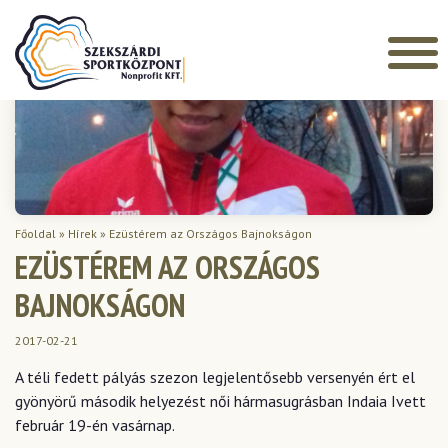
Főoldal
»
Hírek
»
Ezüstérem az Országos Bajnokságon
EZÜSTÉREM AZ ORSZÁGOS
BAJNOKSÁGON
2017-02-21
A téli fedett pályás szezon legjelentősebb versenyén ért el
gyönyörű második helyezést női hármasugrásban Indaia Ivett
február 19-én vasárnap.