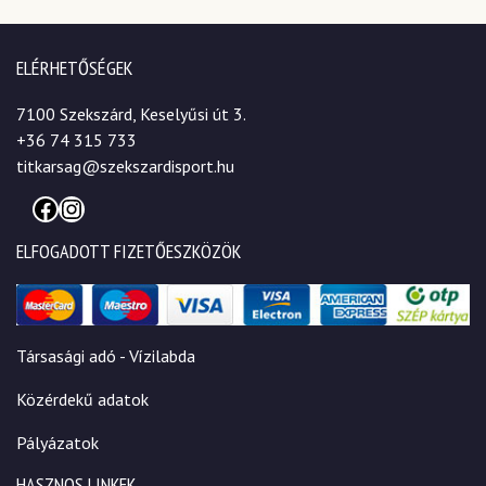
ELÉRHETŐSÉGEK
7100 Szekszárd, Keselyűsi út 3.
+36 74 315 733
titkarsag@szekszardisport.hu
Facebook
Instagram
ELFOGADOTT FIZETŐESZKÖZÖK
Társasági adó - Vízilabda
Közérdekű adatok
Pályázatok
HASZNOS LINKEK