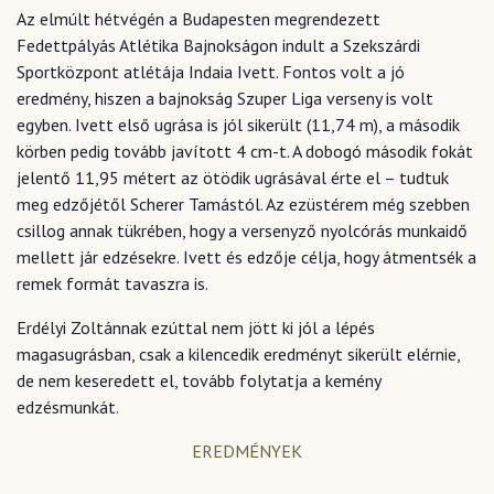
Az elmúlt hétvégén a Budapesten megrendezett
Fedettpályás Atlétika Bajnokságon indult a Szekszárdi
Sportközpont atlétája Indaia Ivett. Fontos volt a jó
eredmény, hiszen a bajnokság Szuper Liga verseny is volt
egyben. Ivett első ugrása is jól sikerült (11,74 m), a második
körben pedig tovább javított 4 cm-t. A dobogó második fokát
jelentő 11,95 métert az ötödik ugrásával érte el – tudtuk
meg edzőjétől Scherer Tamástól. Az ezüstérem még szebben
csillog annak tükrében, hogy a versenyző nyolcórás munkaidő
mellett jár edzésekre. Ivett és edzője célja, hogy átmentsék a
remek formát tavaszra is.
Erdélyi Zoltánnak ezúttal nem jött ki jól a lépés
magasugrásban, csak a kilencedik eredményt sikerült elérnie,
de nem keseredett el, tovább folytatja a kemény
edzésmunkát.
EREDMÉNYEK