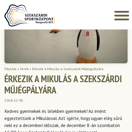
Főoldal
»
Hírek
»
Érkezik a Mikulás a Szekszárdi Műjégpályára
ÉRKEZIK A MIKULÁS A SZEKSZÁRDI
MŰJÉGPÁLYÁRA
2018-12-05
Kedves gyermekek és lélekben gyermekek! Az imént
egyeztettünk a Mikulással. Azt ígérte, hogy ugyan elég sűrű
neki ez a decemberi időszak, de december 8-án szombaton