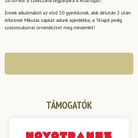
16:00-kor a Szekszárdi Jégpályára is ellátogat!
Ennek alkalmából az első 50 gyerkőcnek, akik délután 2 után
érkeznek Mikulás sapkát adunk ajándékba, a Télapó pedig
szaloncukorral örvendeztet meg mindenkit!
TÁMOGATÓK