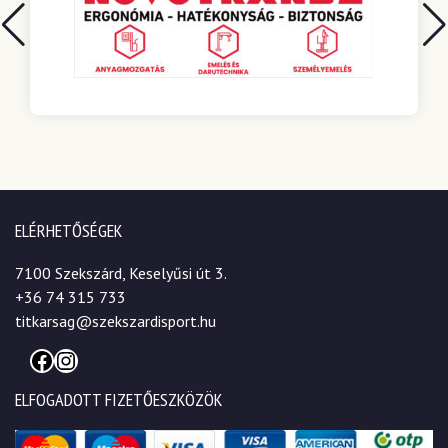
ELÉRHETŐSÉGEK
7100 Szekszárd, Keselyűsi út 3.
+36 74 315 733
titkarsag@szekszardisport.hu
Facebook
Instagram
ELFOGADOTT FIZETŐESZKÖZÖK