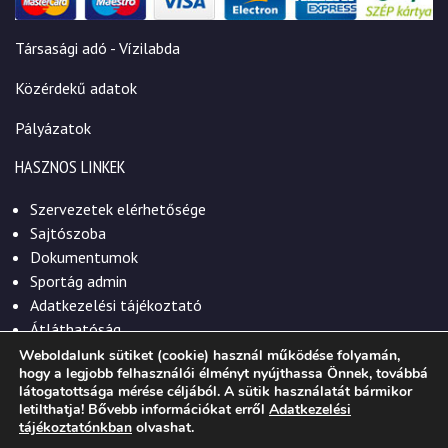
Társasági adó - Vízilabda
Közérdekű adatok
Pályázatok
HASZNOS LINKEK
Szervezetek elérhetősége
Sajtószoba
Dokumentumok
Sportág admin
Adatkezelési tájékoztató
Átláthatóság
Weboldalunk sütiket (cookie) használ működése folyamán,
hogy a legjobb felhasználói élményt nyújthassa Önnek, továbbá
látogatottsága mérése céljából. A sütik használatát bármikor
letilthatja! Bővebb információkat erről
Adatkezelési
© 2026. Szekszárdi Sportközpont Nonprofit Kft.
tájékoztatónkban
olvashat.