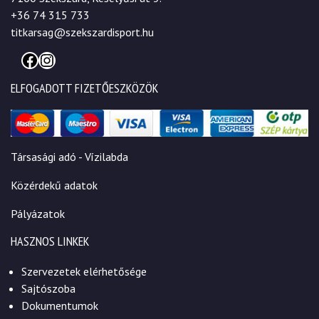
+36 74 315 733
titkarsag@szekszardisport.hu
Facebook
Instagram
ELFOGADOTT FIZETŐESZKÖZÖK
Társasági adó - Vízilabda
Közérdekű adatok
Pályázatok
HASZNOS LINKEK
Szervezetek elérhetősége
Sajtószoba
Dokumentumok