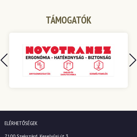
TÁMOGATÓK
ELÉRHETŐSÉGEK
7100 Szekszárd, Keselyűsi út 3.