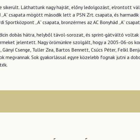
 sikerült. Láthattunk nagy hajrát, előny ledolgozást, elrontott vá
 „A” csapata mögött második lett a PSN Zrt. csapata, és harmadi
rdi Sportközpont „A” csapata, bronzérmes az AC Bonyhád „A” csapat
icin dobás hátra, helyből távol-sorozat, és sprint-gátváltó voltak
yermeket jelentett. Nagy örömünkre szolgált, hogy a 2005-06-os k
li, Gányi Csenge, Tuller Zea, Bartos Bennett, Csúcs Péter, Felkl Be
gok megvannak. Sok gyakorlással egyre közelebb fognak jutni a d
ték.