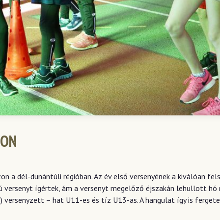
ZON
 a dél-dunántúli régióban. Az év első versenyének a kiválóan fels
 versenyt ígértek, ám a versenyt megelőző éjszakán lehullott hó 
) versenyzett – hat U11-es és tíz U13-as. A hangulat így is ferge