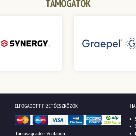
TÁMOGATÓK
ELFOGADOTT FIZETŐESZKÖZÖK
HA
Társasági adó - Vízilabda