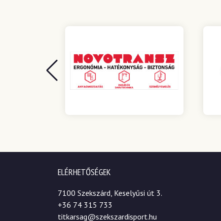
ELÉRHETŐSÉGEK
7100 Szekszárd, Keselyűsi út 3.
+36 74 315 733
titkarsag@szekszardisport.hu