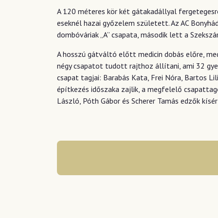
A 120 méteres kör két gátakadállyal fergetegesre
eseknél hazai győzelem született. Az AC Bonyhád
dombóváriak „A” csapata, második lett a Szekszá
A hosszú gátváltó előtt medicin dobás előre, med
négy csapatot tudott rajthoz állítani, ami 32 g
csapat tagjai: Barabás Kata, Frei Nóra, Bartos Li
építkezés időszaka zajlik, a megfelelő csapatta
László, Póth Gábor és Scherer Tamás edzők kísér