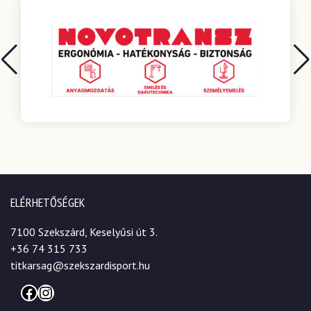
ELÉRHETŐSÉGEK
7100 Szekszárd, Keselyűsi út 3.
+36 74 315 733
titkarsag@szekszardisport.hu
Facebook
Instagram