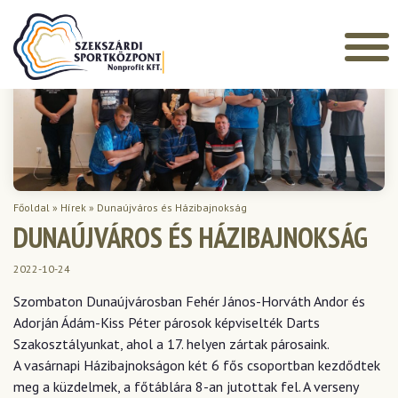
Főoldal
»
Hírek
»
Dunaújváros és Házibajnokság
DUNAÚJVÁROS ÉS HÁZIBAJNOKSÁG
2022-10-24
Szombaton Dunaújvárosban Fehér János-Horváth Andor és
Adorján Ádám-Kiss Péter párosok képviselték Darts
Szakosztályunkat, ahol a 17. helyen zártak párosaink.
A vasárnapi Házibajnokságon két 6 fős csoportban kezdődtek
meg a küzdelmek, a főtáblára 8-an jutottak fel. A verseny