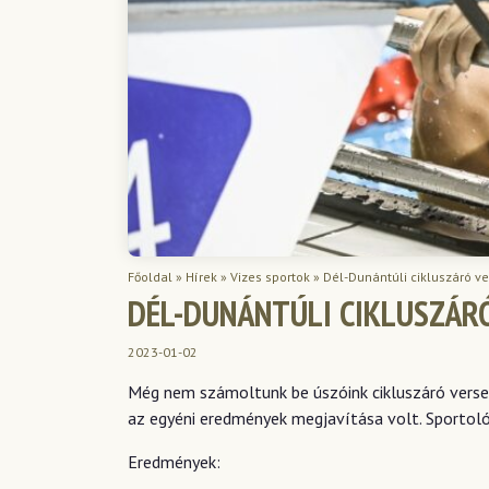
Főoldal
»
Hírek
»
Vizes sportok
»
Dél-Dunántúli cikluszáró v
DÉL-DUNÁNTÚLI CIKLUSZÁR
2023-01-02
Még nem számoltunk be úszóink cikluszáró versen
az egyéni eredmények megjavítása volt. Sportolói
Eredmények: