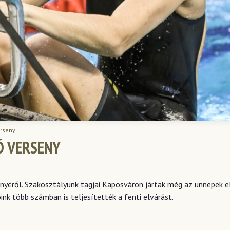
erseny
Ó VERSENY
yéről. Szakosztályunk tagjai Kaposváron jártak még az ünnepek elő
nk több számban is teljesítették a fenti elvárást.