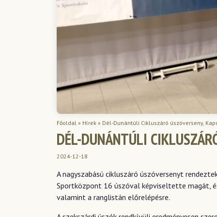
Főoldal
»
Hírek
»
Dél-Dunántúli Cikluszáró úszóverseny, Kap
DÉL-DUNÁNTÚLI CIKLUSZÁRÓ
2024-12-18
A nagyszabású cikluszáró úszóversenyt rendeztek
Sportközpont 16 úszóval képviseltette magát, és
valamint a ranglistán előrelépésre.
A szekszárdi úszók rendkívüli eredményesen szer