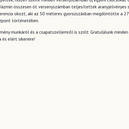
Jázmin összesen öt versenyszámban teljesítettek aranyjelvényes s
rencia okozt, aki az 50 méteres gyorsúszásban megdöntötte a 27 é
özpont történetében.
ény munkáról és a csapatszellemről is szólt. Gratulálunk minden
és elért sikereire!