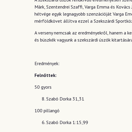
Márk, Szentendrei Szaffi, Varga Emma és Kovács 
hétvége egyik legnagyobb szenzációját Varga Eme
mérföldkövet állítva ezzel a Szekszárdi Sportk
A verseny nemcsak az eredményekről, hanem a kem
és büszkék vagyunk a szekszárdi úszók kitartására 
Eredmények:
Felnőttek:
50 gyors
Szabó Dorka 31,31
100 pillangó
Szabó Dorka 1:15,99