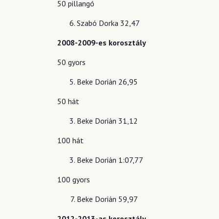
50 pillangó
Szabó Dorka 32,47
2008-2009-es korosztály
50 gyors
Beke Dorián 26,95
50 hát
Beke Dorián 31,12
100 hát
Beke Dorián 1:07,77
100 gyors
Beke Dorián 59,97
2012-2013-as korosztály