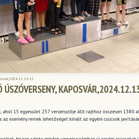
osvár,2024.12.13-15.
 ÚSZÓVERSENY, KAPOSVÁR,2024.12.13
, ahol 15 egyesület 257 versenyzője állt rajthoz összesen 1380 
 az esemény remek lehetőséget kínált az egyéni csúcsok javításár
epeltek, hiszen szinte minden versenyszámban új egyéni csúcsokat 