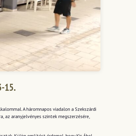
-15.
alkalommal. A háromnapos viadalon a Szekszárdi
a, az aranyjelvényes szintek megszerzésére,
úsztak. Külön említést érdemel, hogy Kis Ábel