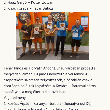
2. Haáz Gergő – Koller Zoltán
3. Knoch Csaba – Tatár Balázs
Fehér János és Horváth Andor Dunaújvárosban próbálta
megvédeni címét. 14 páros nevezett a versenyre. A
csoportkört sikeresen teljesítették, a főtáblán csak a
döntőben találtak legyőzőre. A Kovács – Baranyai páros
akadályozta meg őket a duplázásban.
Végeredmény:
1. Kovács Árpád – Baranyai Norbert (Dunaújvárosi DC)
2. Fehér János – Horváth Andor (Alisca Darts)