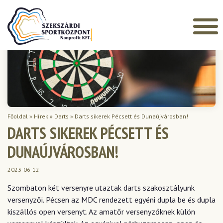
Főoldal
»
Hírek
»
Darts
»
Darts sikerek Pécsett és Dunaújvárosban!
DARTS SIKEREK PÉCSETT ÉS
DUNAÚJVÁROSBAN!
2023-06-12
Szombaton két versenyre utaztak darts szakosztályunk
versenyzői. Pécsen az MDC rendezett egyéni dupla be és dupla
kiszállós open versenyt. Az amatőr versenyzőknek külön