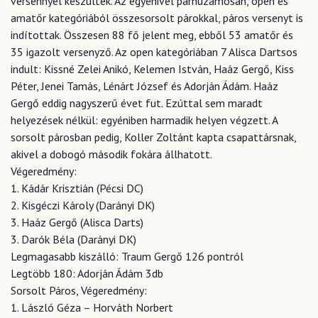
versennyel készültek. Az egyénivel párhuzamosan, open és
amatőr kategóriából összesorsolt párokkal, páros versenyt is
indítottak. Összesen 88 fő jelent meg, ebből 53 amatőr és
35 igazolt versenyző. Az open kategóriában 7 Alisca Dartsos
indult: Kissné Zelei Anikó, Kelemen István, Haáz Gergő, Kiss
Péter, Jenei Tamás, Lénárt József és Adorján Ádám. Haáz
Gergő eddig nagyszerű évet fut. Ezúttal sem maradt
helyezések nélkül: egyéniben harmadik helyen végzett. A
sorsolt párosban pedig, Koller Zoltánt kapta csapattársnak,
akivel a dobogó második fokára állhatott.
Végeredmény:
1. Kádár Krisztián (Pécsi DC)
2. Kisgéczi Károly (Darányi DK)
3. Haáz Gergő (Alisca Darts)
3. Darók Béla (Darányi DK)
Legmagasabb kiszálló: Traum Gergő 126 pontról
Legtöbb 180: Adorján Ádám 3db
Sorsolt Páros, Végeredmény:
1. László Géza – Horváth Norbert