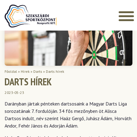
Főoldal
»
Hírek
»
Darts
»
Darts hírek
DARTS HÍREK
2023-05-23
Darányban jártak pénteken dartsosaink a Magyar Darts Liga
sorozatának 7. fordulóján. 34 fős mezőnyben öt Alisca
Dartsos indult, név szerint Haáz Gergő, Juhász Ádám, Horváth
Andor, Fehér János és Adorján Ádám.