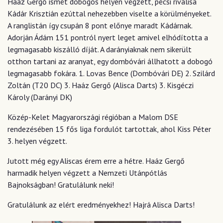
Haáz Gergő ismét dobogós helyen végzett, pécsi riválisa
Kádár Krisztián ezúttal nehezebben viselte a körülményeket.
A ranglistán így csupán 8 pont előnye maradt Kádárnak.
Adorján Ádám 151 pontról nyert leget amivel elhódította a
legmagasabb kiszálló díját. A darányiaknak nem sikerült
otthon tartani az aranyat, egy dombóvári állhatott a dobogó
legmagasabb fokára. 1. Lovas Bence (Dombóvári DE) 2. Szilárd
Zoltán (T20 DC) 3. Haáz Gergő (Alisca Darts) 3. Kisgéczi
Károly (Darányi DK)
Közép-Kelet Magyarországi régióban a Malom DSE
rendezésében 15 fős liga fordulót tartottak, ahol Kiss Péter
3. helyen végzett.
Jutott még egy Aliscas érem erre a hétre. Haáz Gergő
harmadik helyen végzett a Nemzeti Utánpótlás
Bajnokságban! Gratulálunk neki!
Gratulálunk az elért eredményekhez! Hajrá Alisca Darts!