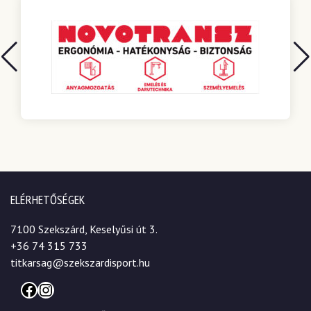
ELÉRHETŐSÉGEK
7100 Szekszárd, Keselyűsi út 3.
+36 74 315 733
titkarsag@szekszardisport.hu
Facebook
Instagram