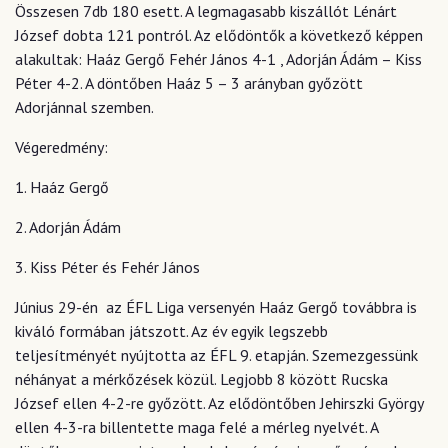
Összesen 7db 180 esett. A legmagasabb kiszállót Lénárt
József dobta 121 pontról. Az elődöntők a következő képpen
alakultak: Haáz Gergő Fehér János 4-1 , Adorján Ádám – Kiss
Péter 4-2. A döntőben Haáz 5 – 3 arányban győzött
Adorjánnal szemben.
Végeredmény:
1. Haáz Gergő
2. Adorján Ádám
3. Kiss Péter és Fehér János
Június 29-én az ÉFL Liga versenyén Haáz Gergő továbbra is
kiváló formában játszott. Az év egyik legszebb
teljesítményét nyújtotta az ÉFL 9. etapján. Szemezgessünk
néhányat a mérkőzések közül. Legjobb 8 között Rucska
József ellen 4-2-re győzött. Az elődöntőben Jehirszki György
ellen 4-3-ra billentette maga felé a mérleg nyelvét. A