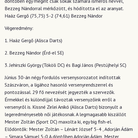
döntőben egy megint csak sokak számára ismerős névvel,
Bezzeg Nándorral mérkőzött, és hódította el az aranyat.
Haáz Gergő (75,75) 5-2 (74,61) Bezzeg Nándor
Végeredmény:
1. Haáz Gergő (Alisca Darts)
2. Bezzeg Nándor (Érd-el SE)
3. Jehirszki György (Tököli DC) és Bagi János (Pestújhelyi SC)
Június 30-án négy fordulós versenysorozatot indítottak
Szászváron, a ligához hasonló versenyrendszerrel és
pontozással. 29 fő nevezését jegyezték a szervezők.
Érmekkel és különdíjjal távoztak versenyzőink erről a
versenyről is. Kissné Zelei Anikó (Alisca Darts) bizonyult a
legeredményesebb női játékosnak. A legmagasabb kiszállót
Mester Zoltán (Sport DC) maxolta ki, egy big fish-el.
Elődöntők: Mester Zoltán – Lénárt József 5-4 , Adorján Ádám
– Simara Sámuel 5-0 A döntőben Adorján Ádám, Mester