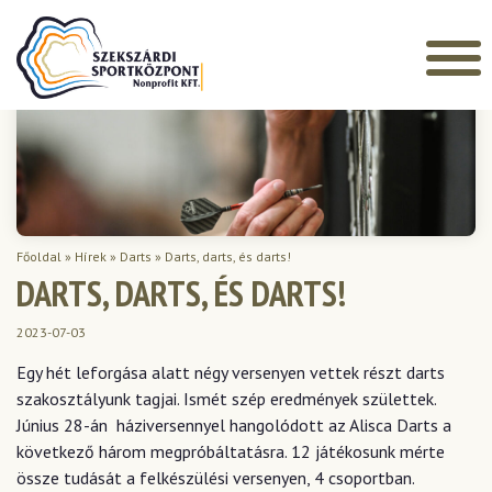
Főoldal
»
Hírek
»
Darts
»
Darts, darts, és darts!
DARTS, DARTS, ÉS DARTS!
2023-07-03
Egy hét leforgása alatt négy versenyen vettek részt darts
szakosztályunk tagjai. Ismét szép eredmények születtek.
Június 28-án háziversennyel hangolódott az Alisca Darts a
következő három megpróbáltatásra. 12 játékosunk mérte
össze tudását a felkészülési versenyen, 4 csoportban.