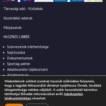
Társasági adó - Vízilabda
Közérdekű adatok
Pályázatok
HASZNOS LINKEK
Szervezetek elérhetősége
Sajtószoba
Dokumentumok
Sportág admin
Adatkezelési tájékoztató
Átláthatóság
Weboldalunk sütiket (cookie) használ működése folyamán,
hogy a legjobb felhasználói élményt nyújthassa Önnek, továbbá
látogatottsága mérése céljából. A sütik használatát bármikor
letilthatja! Bővebb információkat erről
Adatkezelési
© 2026. Szekszárdi Sportközpont Nonprofit Kft.
tájékoztatónkban
olvashat.