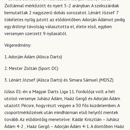
Zoltánnal mérkőzött és nyert 5-2 arányban. A szekszárdiak
bemutattak 2 nagyszerű dobás sorozatot. Lénárt József 7
tökéletes nyílig jutott az elődöntőben. Adorján Ádámot pedig
egy drótnyi távolság választotta el, élete első, egyben
versenyen szerzett 9 nyilasától.
Végeredmény:
1. Adorján Ádám (Alisca Darts)
2. Mester Zoltán (Sport DC)
3. Lénárt József (Alisca Darts) és Simara Sámuel (MDSZ)
Július 01-én a Magyar Darts Liga 11. fordulója volt a hét
utolsó versenye. Juhász Ádám, Haáz Gergő és Adorján Ádám
utazott Pécsre, hogy részt vegyen a 30 fős küzdelemben. A
csoportmérkőzések után mindhárman első helyről mentek
tovább. Az elődöntőig menetelve: Kádár Krisztián – Juhász
Ádám 4-2 , Haáz Gergő – Adorján Ádám 4-1. A döntőben Haáz