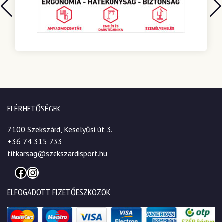
ELÉRHETŐSÉGEK
7100 Szekszárd, Keselyűsi út 3.
+36 74 315 733
titkarsag@szekszardisport.hu
Facebook
Instagram
ELFOGADOTT FIZETŐESZKÖZÖK