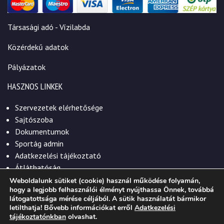
Társasági adó - Vízilabda
Közérdekű adatok
Pályázatok
HASZNOS LINKEK
Szervezetek elérhetősége
Sajtószoba
Dokumentumok
Sportág admin
Adatkezelési tájékoztató
Átláthatóság
Weboldalunk sütiket (cookie) használ működése folyamán,
hogy a legjobb felhasználói élményt nyújthassa Önnek, továbbá
látogatottsága mérése céljából. A sütik használatát bármikor
letilthatja! Bővebb információkat erről
Adatkezelési
© 2026. Szekszárdi Sportközpont Nonprofit Kft.
tájékoztatónkban
olvashat.