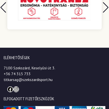
ELÉRHETŐSÉGEK
7100 Szekszárd, Keselyűsi út 3.
+36 74 315 733
titkarsag@szekszardisport.hu
Facebook
Instagram
ELFOGADOTT FIZETŐESZKÖZÖK