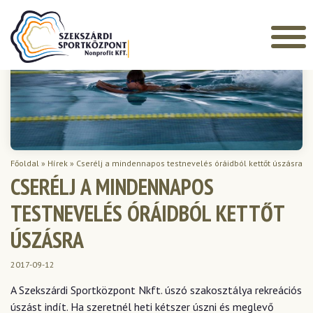
Főoldal
»
Hírek
»
Cserélj a mindennapos testnevelés óráidból kettőt úszásra
CSERÉLJ A MINDENNAPOS
TESTNEVELÉS ÓRÁIDBÓL KETTŐT
ÚSZÁSRA
2017-09-12
A Szekszárdi Sportközpont Nkft. úszó szakosztálya rekreációs
úszást indít. Ha szeretnél heti kétszer úszni és meglevő