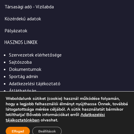
Társasági adó - Vízilabda
Közérdekű adatok
Pályázatok
HASZNOS LINKEK
Szervezetek elérhetősége
Sajtószoba
Dokumentumok
Sportág admin
Adatkezelési tájékoztató
Átláthatóság
Weboldalunk sütiket (cookie) használ működése folyamán,
hogy a legjobb felhasználói élményt nyújthassa Önnek, továbbá
látogatottsága mérése céljából. A sütik használatát bármikor
letilthatja! Bővebb információkat erről
Adatkezelési
© 2026. Szekszárdi Sportközpont Nonprofit Kft.
tájékoztatónkban
olvashat.
Elfogad
Beállítások