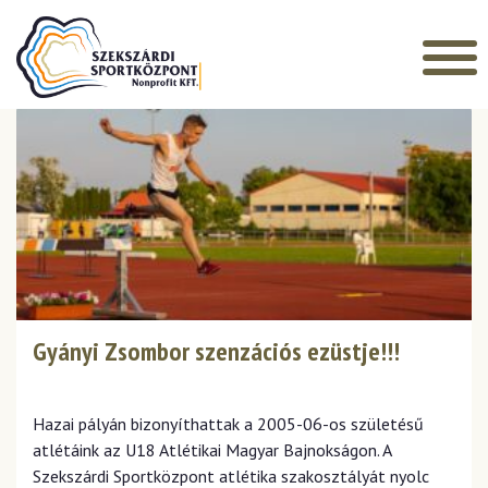
Főoldal
»
Hírek
»
Atlétika
ATLÉTIKA
Gyányi Zsombor szenzációs ezüstje!!!
Hazai pályán bizonyíthattak a 2005-06-os születésű
atlétáink az U18 Atlétikai Magyar Bajnokságon. A
Szekszárdi Sportközpont atlétika szakosztályát nyolc