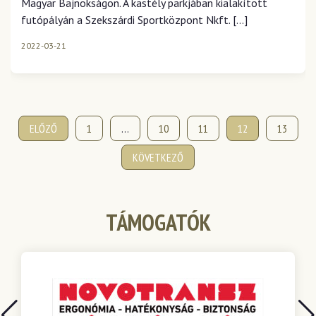
Magyar Bajnokságon. A kastély parkjában kialakított
futópályán a Szekszárdi Sportközpont Nkft. […]
2022-03-21
Bejegyzések
ELŐZŐ
1
…
10
11
12
13
lapozása
KÖVETKEZŐ
TÁMOGATÓK