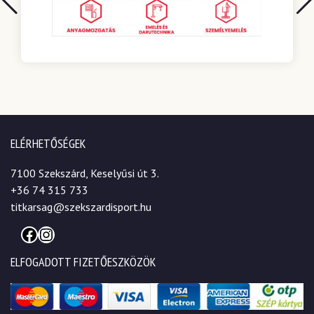
ELÉRHETŐSÉGEK
7100 Szekszárd, Keselyűsi út 3.
+36 74 315 733
titkarsag@szekszardisport.hu
Facebook
Instagram
ELFOGADOTT FIZETŐESZKÖZÖK