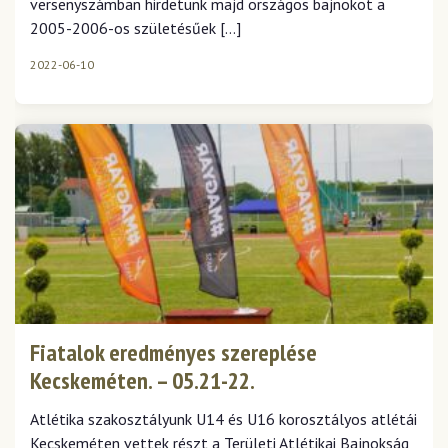
versenyszámban hirdetünk majd országos bajnokot a
2005-2006-os születésűek […]
2022-06-10
Fiatalok eredményes szereplése
Kecskeméten. – 05.21-22.
Atlétika szakosztályunk U14 és U16 korosztályos atlétái
Kecskeméten vettek részt a Területi Atlétikai Bajnokság