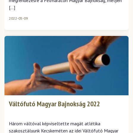
megrendezésre a Félmaraton Magyar Bajnokság, melyen
[…]
2022-05-09
Váltófutó Magyar Bajnokság 2022
Három váltóval képviseltette magát atlétika
szakosztályunk Kecskeméten az idei Váltófutó Magyar