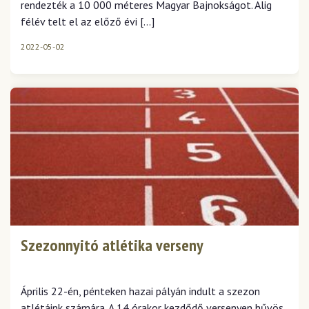
rendezték a 10 000 méteres Magyar Bajnokságot. Alig
félév telt el az előző évi […]
2022-05-02
Szezonnyitó atlétika verseny
Április 22-én, pénteken hazai pályán indult a szezon
atlétáink számára. A 14 órakor kezdődő versenyen hűvös