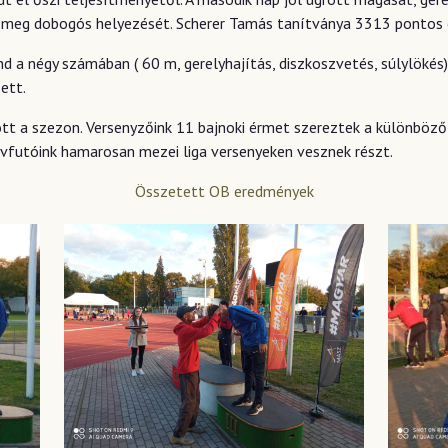
meg dobogós helyezését. Scherer Tamás tanítványa 3313 pontos e
a négy számában ( 60 m, gerelyhajítás, diszkoszvetés, súlylökés) 
ett.
tt a szezon. Versenyzőink 11 bajnoki érmet szereztek a különböz
ávfutóink hamarosan mezei liga versenyeken vesznek részt.
Összetett OB eredmények