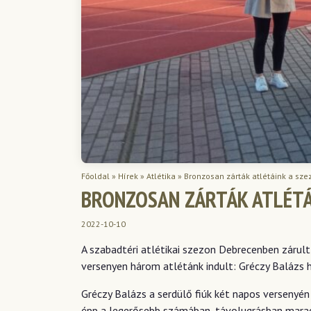
Főoldal
»
Hírek
»
Atlétika
»
Bronzosan zárták atlétáink a sze
BRONZOSAN ZÁRTÁK ATLÉTÁ
2022-10-10
A szabadtéri atlétikai szezon Debrecenben zárul
versenyen három atlétánk indult: Gréczy Balázs h
Gréczy Balázs a serdülő fiúk két napos versenyén
épp a legerősebb számában, távolugrásban maradt 