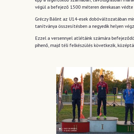
végül a befejező 1500 méteren derekasan védte 
Gréczy Bálint az U14-esek dobóváltozatában mind 
tanítványa összesítésben a negyedik helyen végz
Ezzel a versennyel atlétáink számára befejeződö
pihenő, majd téli felkészülés következik, középt