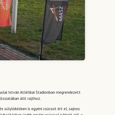
yulai István Atlétikai Stadionban megrendezett
ltozatában állt rajthoz.
 súlylökésben is egyéni csúcsot ért el, sajnos
yhajításban újabb egyéni csúccsal rukkolt elő, s