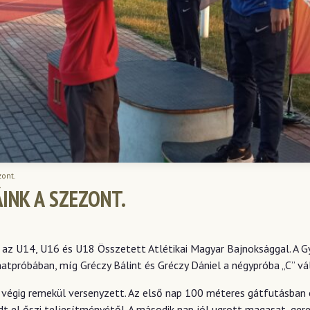
zont.
INK A SZEZONT.
t az U14, U16 és U18 Összetett Atlétikai Magyar Bajnoksággal. A G
atpróbában, míg Gréczy Bálint és Gréczy Dániel a négypróba „C” vá
 végig remekül versenyzett. Az első nap 100 méteres gátfutásban és
el őszi teljesítményétől. A második nap jól ugrott magasat, gerel