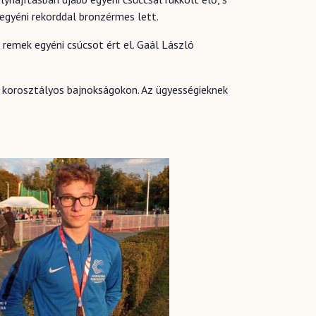
gyéni rekorddal bronzérmes lett.
remek egyéni csúcsot ért el. Gaál László
ő korosztályos bajnokságokon. Az ügyességieknek