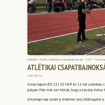
Főoldal
»
Hírek
»
Atlétikai Csapatbajnokság – 2017. – Első na
ATLÉTIKAI CSAPATBAJNOKSÁ
2017-05-13
A mai napon (05.13.) 10 férfi és 11 női számban 
pályán. Már-már azt hittük, hogy a tavalyi évhez
A holnapi nap során is érdemes lesz kilátogatni 