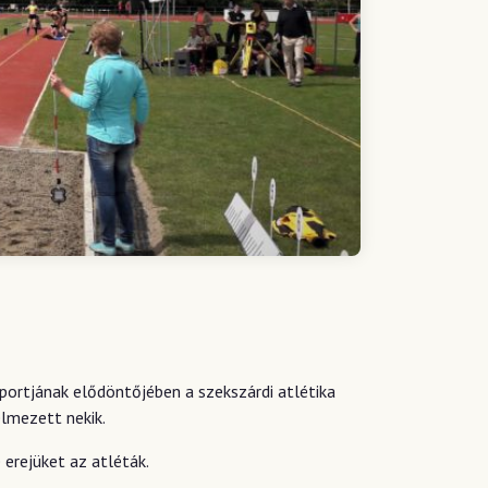
oportjának elődöntőjében a szekszárdi atlétika
elmezett nekik.
 erejüket az atléták.