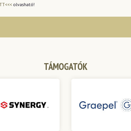
ITT<<<
olvasható!
TÁMOGATÓK