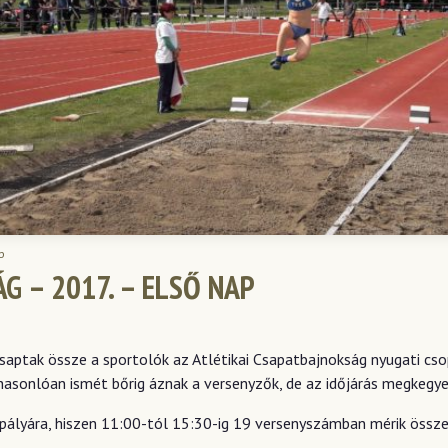
p
G – 2017. – ELSŐ NAP
csaptak össze a sportolók az Atlétikai Csapatbajnokság nyugati cs
 hasonlóan ismét bőrig áznak a versenyzők, de az időjárás megkegy
a pályára, hiszen 11:00-tól 15:30-ig 19 versenyszámban mérik össze