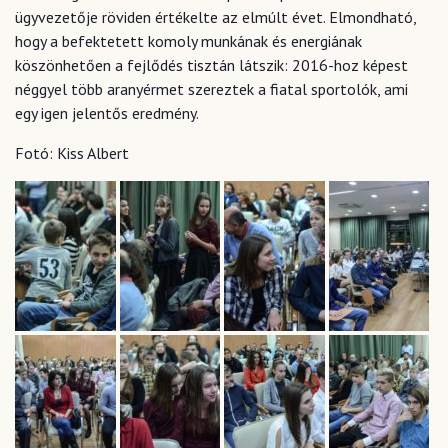
ügyvezetője röviden értékelte az elmúlt évet. Elmondható,
hogy a befektetett komoly munkának és energiának
köszönhetően a fejlődés tisztán látszik: 2016-hoz képest
néggyel több aranyérmet szereztek a fiatal sportolók, ami
egy igen jelentős eredmény.
Fotó: Kiss Albert