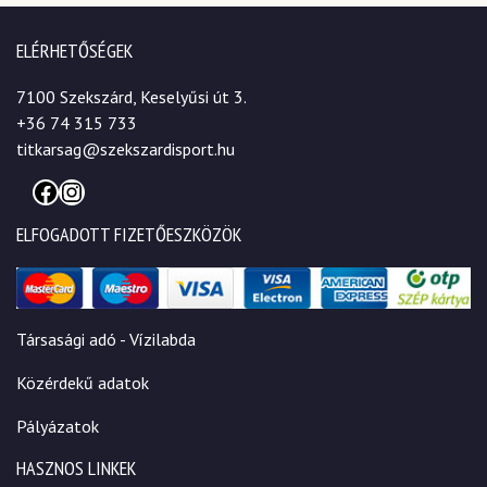
ELÉRHETŐSÉGEK
7100 Szekszárd, Keselyűsi út 3.
+36 74 315 733
titkarsag@szekszardisport.hu
Facebook
Instagram
ELFOGADOTT FIZETŐESZKÖZÖK
Társasági adó - Vízilabda
Közérdekű adatok
Pályázatok
HASZNOS LINKEK