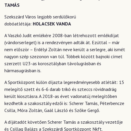
TAMÁS
Szekszárd Város legjobb serdülőkorú
dobóatlétája:
HOLACSEK VANDA
A Vaszkó Judit emlékére 2008-ban létrehozott emlékdíjat
(vándorserleget) is a rendezvényen adták át. Ezúttal – már
nem először – Erdélyi Zoltán neve került a serlegre, aki ismét
nagyon szép szezonon van túl. Többek között bajnoki címet
szerzett U23-as korosztályban távolugrásban és
hármasugrásban is.
A Sportközpont külön díjazta legeredményesebb atlétáit: 15
melegítő szett és 6-6 darab trikó és szteccs rövidnadrág
került kiosztásra. A 2018-as évet vadonatúj melegítőben
kezdhetik a szakosztály edzői is: Scherer Tamás, Péterbencze
Csilla, Móra Zoltán, Gaál László és Szőke Gergő.
A díjátadót követően Scherer Tamás a szakosztály vezetője
és Csillag Balázs a Szekszárdi Sportközpont Nkft.