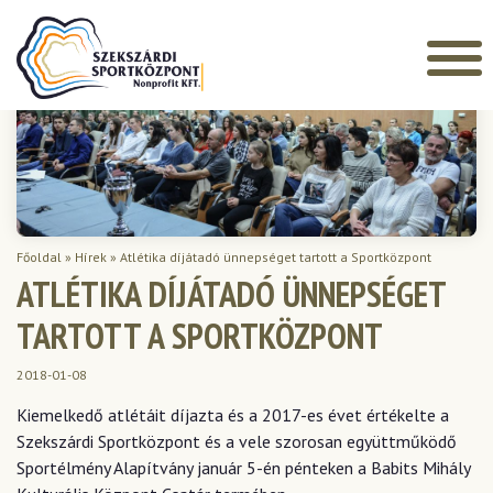
Főoldal
»
Hírek
»
Atlétika díjátadó ünnepséget tartott a Sportközpont
ATLÉTIKA DÍJÁTADÓ ÜNNEPSÉGET
TARTOTT A SPORTKÖZPONT
2018-01-08
Kiemelkedő atlétáit díjazta és a 2017-es évet értékelte a
Szekszárdi Sportközpont és a vele szorosan együttműködő
Sportélmény Alapítvány január 5-én pénteken a Babits Mihály