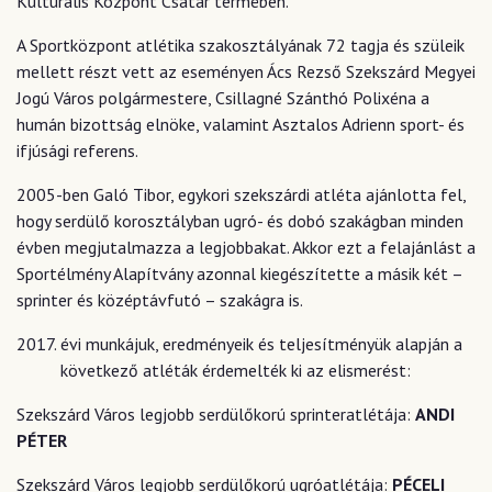
Kulturális Központ Csatár termében.
A Sportközpont atlétika szakosztályának 72 tagja és szüleik
mellett részt vett az eseményen Ács Rezső Szekszárd Megyei
Jogú Város polgármestere, Csillagné Szánthó Polixéna a
humán bizottság elnöke, valamint Asztalos Adrienn sport- és
ifjúsági referens.
2005-ben Galó Tibor, egykori szekszárdi atléta ajánlotta fel,
hogy serdülő korosztályban ugró- és dobó szakágban minden
évben megjutalmazza a legjobbakat. Akkor ezt a felajánlást a
Sportélmény Alapítvány azonnal kiegészítette a másik két –
sprinter és középtávfutó – szakágra is.
évi munkájuk, eredményeik és teljesítményük alapján a
következő atléták érdemelték ki az elismerést:
Szekszárd Város legjobb serdülőkorú sprinteratlétája:
ANDI
PÉTER
Szekszárd Város legjobb serdülőkorú ugróatlétája:
PÉCELI