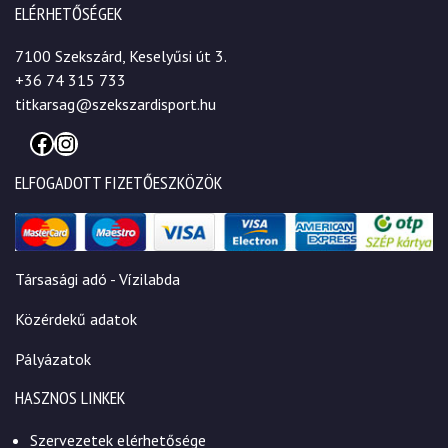
ELÉRHETŐSÉGEK
7100 Szekszárd, Keselyűsi út 3.
+36 74 315 733
titkarsag@szekszardisport.hu
Facebook
Instagram
ELFOGADOTT FIZETŐESZKÖZÖK
Társasági adó - Vízilabda
Közérdekű adatok
Pályázatok
HASZNOS LINKEK
Szervezetek elérhetősége