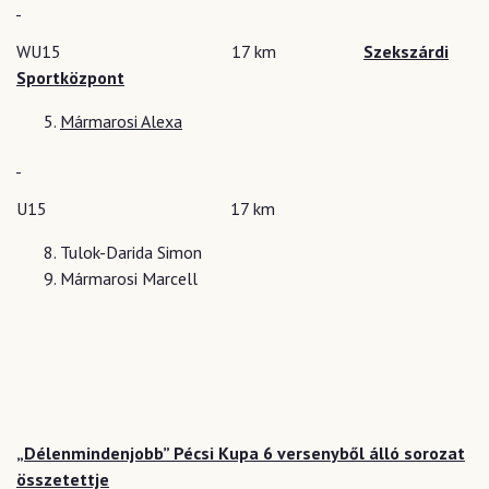
WU15 17 km
Szekszárdi
Sportközpont
Mármarosi Alexa
U15 17 km
Tulok-Darida Simon
Mármarosi Marcell
„Délenmindenjobb” Pécsi Kupa 6 versenyből álló sorozat
összetettje