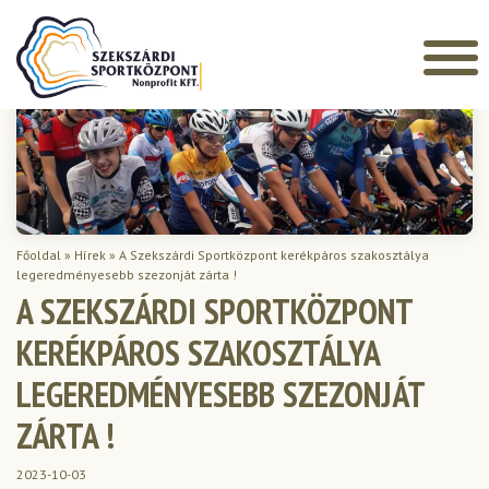
Főoldal
»
Hírek
»
A Szekszárdi Sportközpont kerékpáros szakosztálya
legeredményesebb szezonját zárta !
A SZEKSZÁRDI SPORTKÖZPONT
KERÉKPÁROS SZAKOSZTÁLYA
LEGEREDMÉNYESEBB SZEZONJÁT
ZÁRTA !
2023-10-03