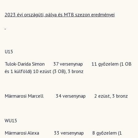
2023 évi országúti, pálya és MTB szezon eredményei
U15
Tulok-Darida Simon 37 versenynap 11 győzelem (1 OB
és 1 külföldi) 10 ezüst (3 OB), 3 bronz
Mármarosi Marcell 34 versenynap 2 ezüst, 3 bronz
WU15
Mármarosi Alexa 33 versenynap 8 győzelem (1