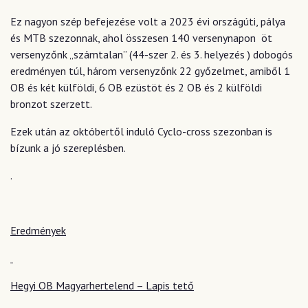
Ez nagyon szép befejezése volt a 2023 évi országúti, pálya
és MTB szezonnak, ahol összesen 140 versenynapon öt
versenyzőnk „számtalan” (44-szer 2. és 3. helyezés ) dobogós
eredményen túl, három versenyzőnk 22 győzelmet, amiből 1
OB és két külföldi, 6 OB ezüstöt és 2 OB és 2 külföldi
bronzot szerzett.
Ezek után az októbertől induló Cyclo-cross szezonban is
bízunk a jó szereplésben.
.
Eredmények
Hegyi OB Magyarhertelend – Lapis tető