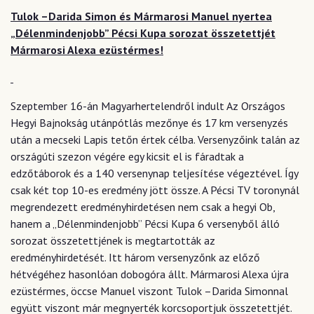
Tulok –Darida Simon és Mármarosi Manuel nyerte
a
„Délenmindenjobb” Pécsi Kupa sorozat összetettjét
Mármarosi Alexa ezüstérmes!
Szeptember 16-án Magyarhertelendről indult Az Országos
Hegyi Bajnokság utánpótlás mezőnye és 17 km versenyzés
után a mecseki Lapis tetőn értek célba. Versenyzőink talán az
országúti szezon végére egy kicsit el is fáradtak a
edzőtáborok és a 140 versenynap teljesítése végeztével. Így
csak két top 10-es eredmény jött össze. A Pécsi TV toronynál
megrendezett eredményhirdetésen nem csak a hegyi Ob,
hanem a „Délenmindenjobb” Pécsi Kupa 6 versenyből álló
sorozat összetettjének is megtartották az
eredményhirdetését. Itt három versenyzőnk az előző
hétvégéhez hasonlóan dobogóra állt. Mármarosi Alexa újra
ezüstérmes, öccse Manuel viszont Tulok –Darida Simonnal
együtt viszont már megnyerték korcsoportjuk összetettjét.