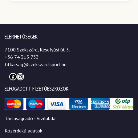
ELÉRHETŐSÉGEK
7100 Szekszárd, Keselyűsi út 3.
+36 74 315 733
titkarsag@szekszardisport.hu
Facebook
Instagram
ELFOGADOTT FIZETŐESZKÖZÖK
Társasági adó - Vízilabda
Közérdekű adatok