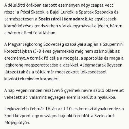
A délelőtti órákban tartott eseményen négy csapat vett
részt: a Pécsi Skacok, a Bajai Lurkók, a Spartak Szabadka és
természetesen a
Szekszárdi Jégmadarak
. Az együttesek
körmérkőzéses rendszerben vívtak egymással a jégen, három
a három elleni felállásban.
A Magyar Jégkorong Szövetség szabályai alapján a Szupermini
korosztályban (5-8 éves gyermekek) még nem számolják az
eredményt. A tornák fő célja a mozgás, a sportolás és maga a
jégkorong megszerettetése a kicsikkel. A Jégmadarak ügyesen
játszottak és a tőlük már megszokott lelkesedéssel
küzdöttek minden korongért.
A nap végén minden résztvevő gyermek névre szóló oklevelét
vehetett át, valamint egységes érem is került a nyakukba.
Legközelebb február 16-án az U10-es korosztálynak rendez a
Sportközpont egy országos bajnoki fordulót a Szekszárdi
Műjégpályán.