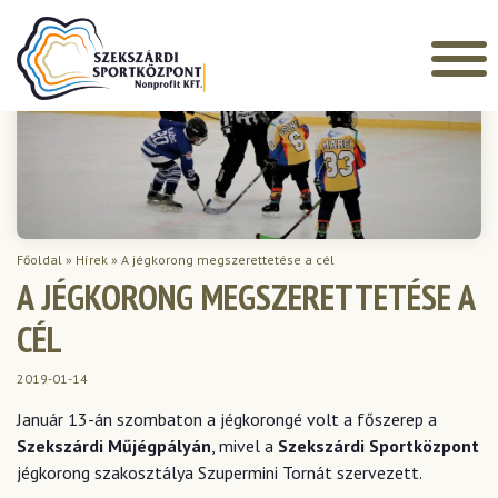
Főoldal
»
Hírek
»
A jégkorong megszerettetése a cél
A JÉGKORONG MEGSZERETTETÉSE A
CÉL
2019-01-14
Január 13-án szombaton a jégkorongé volt a főszerep a
Szekszárdi Műjégpályán
, mivel a
Szekszárdi Sportközpont
jégkorong szakosztálya Szupermini Tornát szervezett.