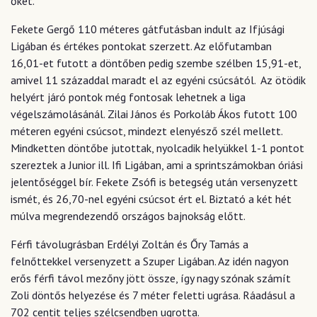
őket.
Fekete Gergő 110 méteres gátfutásban indult az Ifjúsági
Ligában és értékes pontokat szerzett. Az előfutamban
16,01-et futott a döntőben pedig szembe szélben 15,91-et,
amivel 11 századdal maradt el az egyéni csúcsától. Az ötödik
helyért járó pontok még fontosak lehetnek a liga
végelszámolásánál. Zilai János és Porkoláb Ákos futott 100
méteren egyéni csúcsot, mindezt elenyésző szél mellett.
Mindketten döntőbe jutottak, nyolcadik helyükkel 1-1 pontot
szereztek a Junior ill. Ifi Ligában, ami a sprintszámokban óriási
jelentőséggel bír. Fekete Zsófi is betegség után versenyzett
ismét, és 26,70-nel egyéni csúcsot ért el. Biztató a két hét
múlva megrendezendő országos bajnokság előtt.
Férfi távolugrásban Erdélyi Zoltán és Őry Tamás a
felnőttekkel versenyzett a Szuper Ligában. Az idén nagyon
erős férfi távol mezőny jött össze, így nagy szónak számít
Zoli döntős helyezése és 7 méter feletti ugrása. Ráadásul a
702 centit teljes szélcsendben ugrotta.