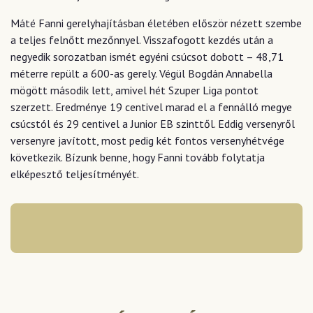
Máté Fanni gerelyhajításban életében először nézett szembe
a teljes felnőtt mezőnnyel. Visszafogott kezdés után a
negyedik sorozatban ismét egyéni csúcsot dobott – 48,71
méterre repült a 600-as gerely. Végül Bogdán Annabella
mögött második lett, amivel hét Szuper Liga pontot
szerzett. Eredménye 19 centivel marad el a fennálló megye
csúcstól és 29 centivel a Junior EB szinttől. Eddig versenyről
versenyre javított, most pedig két fontos versenyhétvége
következik. Bízunk benne, hogy Fanni tovább folytatja
elképesztő teljesítményét.