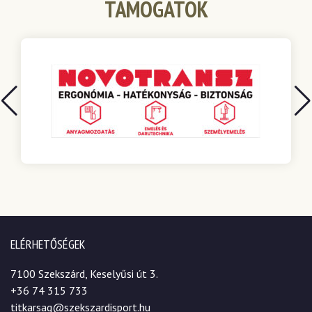
TÁMOGATÓK
ELÉRHETŐSÉGEK
7100 Szekszárd, Keselyűsi út 3.
+36 74 315 733
titkarsag@szekszardisport.hu