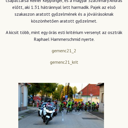
csapattársa Reiner Kepplinger, és a magyar Szathmáry András
előtt, aki 1:31 hátránnyal lett harmadik. Pajek az első
szakaszon aratott győzelmének és a jóváírásoknak
köszönhetően aratott győzelmet.
A kicsit több, mint egy órás esti kritérium versenyt az osztrák
Raphael Hammerschmid nyerte.
gemenc21_2
gemenc21_krit