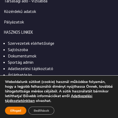
Társasági adó - Vízilabda
Közérdekű adatok
Pályázatok
HASZNOS LINKEK
Szervezetek elérhetősége
Sajtószoba
Dokumentumok
Sportág admin
Adatkezelési tájékoztató
Átláthatóság
Weboldalunk sütiket (cookie) használ működése folyamán,
hogy a legjobb felhasználói élményt nyújthassa Önnek, továbbá
látogatottsága mérése céljából. A sütik használatát bármikor
letilthatja! Bővebb információkat erről
Adatkezelési
© 2026. Szekszárdi Sportközpont Nonprofit Kft.
tájékoztatónkban
olvashat.
Elfogad
Beállítások