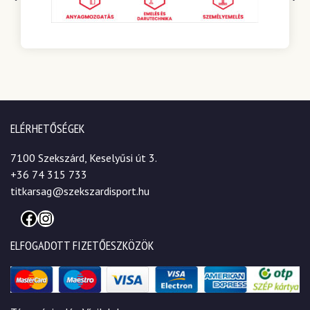
ELÉRHETŐSÉGEK
7100 Szekszárd, Keselyűsi út 3.
+36 74 315 733
titkarsag@szekszardisport.hu
Facebook
Instagram
ELFOGADOTT FIZETŐESZKÖZÖK