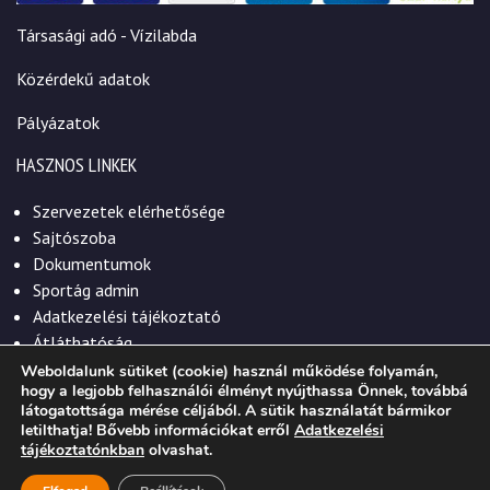
Társasági adó - Vízilabda
Közérdekű adatok
Pályázatok
HASZNOS LINKEK
Szervezetek elérhetősége
Sajtószoba
Dokumentumok
Sportág admin
Adatkezelési tájékoztató
Átláthatóság
Weboldalunk sütiket (cookie) használ működése folyamán,
hogy a legjobb felhasználói élményt nyújthassa Önnek, továbbá
látogatottsága mérése céljából. A sütik használatát bármikor
letilthatja! Bővebb információkat erről
Adatkezelési
© 2026. Szekszárdi Sportközpont Nonprofit Kft.
tájékoztatónkban
olvashat.