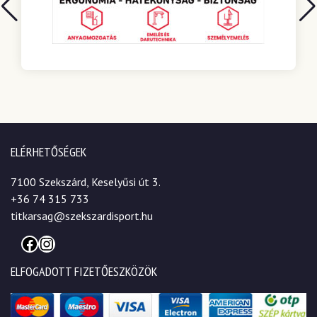
ELÉRHETŐSÉGEK
7100 Szekszárd, Keselyűsi út 3.
+36 74 315 733
titkarsag@szekszardisport.hu
Facebook
Instagram
ELFOGADOTT FIZETŐESZKÖZÖK