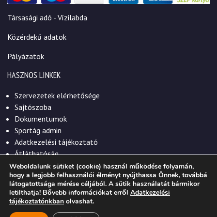
Társasági adó - Vízilabda
Közérdekű adatok
Pályázatok
HASZNOS LINKEK
Szervezetek elérhetősége
Sajtószoba
Dokumentumok
Sportág admin
Adatkezelési tájékoztató
Átláthatóság
Weboldalunk sütiket (cookie) használ működése folyamán,
hogy a legjobb felhasználói élményt nyújthassa Önnek, továbbá
látogatottsága mérése céljából. A sütik használatát bármikor
letilthatja! Bővebb információkat erről
Adatkezelési
© 2026. Szekszárdi Sportközpont Nonprofit Kft.
tájékoztatónkban
olvashat.