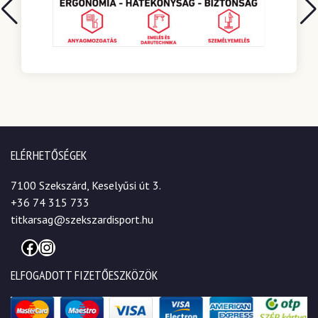
ELÉRHETŐSÉGEK
7100 Szekszárd, Keselyűsi út 3.
+36 74 315 733
titkarsag@szekszardisport.hu
Facebook
Instagram
ELFOGADOTT FIZETŐESZKÖZÖK