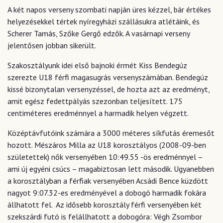
A két napos verseny szombati napján üres kézzel, bár értékes
helyezésekkel tértek nyíregyházi szállásukra atlétáink, és
Scherer Tamás, Szőke Gergő edzők. A vasárnapi verseny
jelentősen jobban sikerült.
Szakosztályunk idei első bajnoki érmét Kiss Bendegúz
szerezte U18 férfi magasugrás versenyszámában. Bendegúz
kissé bizonytalan versenyzéssel, de hozta azt az eredményt,
amit egész fedettpályás szezonban teljesített. 175
centiméteres eredménnyel a harmadik helyen végzett.
Középtávfutóink számára a 3000 méteres síkfutás éremesőt
hozott. Mészáros Milla az U18 korosztályos (2008-09-ben
születettek) nők versenyében 10:49.55 -ös eredménnyel –
ami új egyéni csúcs – magabiztosan lett második. Ugyanebben
a korosztályban a férfiak versenyében Acsádi Bence küzdött
nagyot 9:07.32-es eredményével a dobogó harmadik fokára
állhatott fel. Az idősebb korosztály férfi versenyében két
szekszárdi futó is felállhatott a dobogóra: Végh Zsombor