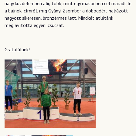
nagy küzdelemben alig több, mint egy másodperccel maradt le
a bajnoki címről, míg Gyányi Zsombor a dobogóért hajrázott
nagyott sikeresen, bronzérmes lett. Mindkét atlétánk
megjavította egyéni csúcsát.
Gratulálunk!