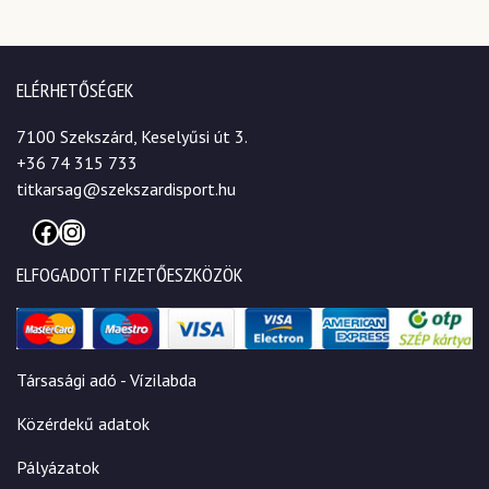
ELÉRHETŐSÉGEK
7100 Szekszárd, Keselyűsi út 3.
+36 74 315 733
titkarsag@szekszardisport.hu
Facebook
Instagram
ELFOGADOTT FIZETŐESZKÖZÖK
Társasági adó - Vízilabda
Közérdekű adatok
Pályázatok