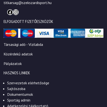
titkarsag@szekszardisport.hu
Facebook
Instagram
ELFOGADOTT FIZETŐESZKÖZÖK
Társasági adó - Vízilabda
Közérdekű adatok
Pályázatok
HASZNOS LINKEK
Szervezetek elérhetősége
Sajtószoba
Dokumentumok
Sportág admin
Adatkezelési tájékoztató