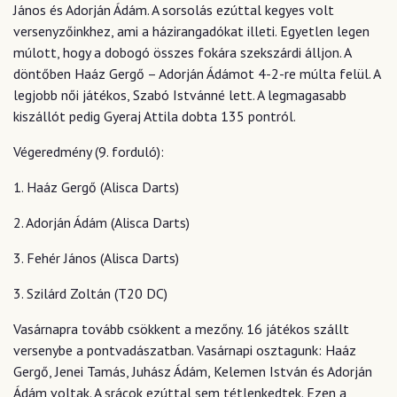
János és Adorján Ádám. A sorsolás ezúttal kegyes volt
versenyzőinkhez, ami a házirangadókat illeti. Egyetlen legen
múlott, hogy a dobogó összes fokára szekszárdi álljon. A
döntőben Haáz Gergő – Adorján Ádámot 4-2-re múlta felül. A
legjobb női játékos, Szabó Istvánné lett. A legmagasabb
kiszállót pedig Gyeraj Attila dobta 135 pontról.
Végeredmény (9. forduló):
1. Haáz Gergő (Alisca Darts)
2. Adorján Ádám (Alisca Darts)
3. Fehér János (Alisca Darts)
3. Szilárd Zoltán (T20 DC)
Vasárnapra tovább csökkent a mezőny. 16 játékos szállt
versenybe a pontvadászatban. Vasárnapi osztagunk: Haáz
Gergő, Jenei Tamás, Juhász Ádám, Kelemen István és Adorján
Ádám voltak. A srácok ezúttal sem tétlenkedtek. Ezen a