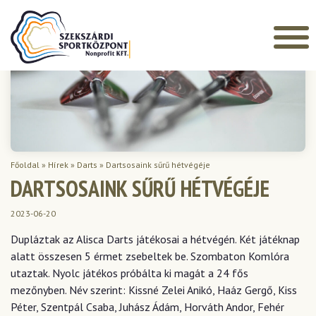
Főoldal
»
Hírek
»
Darts
»
Dartsosaink sűrű hétvégéje
DARTSOSAINK SŰRŰ HÉTVÉGÉJE
2023-06-20
Dupláztak az Alisca Darts játékosai a hétvégén. Két játéknap
alatt összesen 5 érmet zsebeltek be. Szombaton Komlóra
utaztak. Nyolc játékos próbálta ki magát a 24 fős
mezőnyben. Név szerint: Kissné Zelei Anikó, Haáz Gergő, Kiss
Péter, Szentpál Csaba, Juhász Ádám, Horváth Andor, Fehér