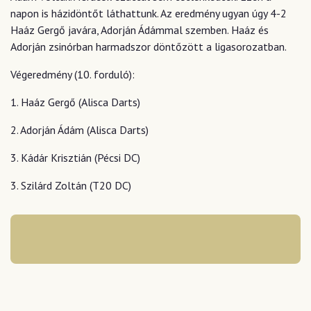
napon is házidöntőt láthattunk. Az eredmény ugyan úgy 4-2
Haáz Gergő javára, Adorján Ádámmal szemben. Haáz és
Adorján zsinórban harmadszor döntőzött a ligasorozatban.
Végeredmény (10. forduló):
1. Haáz Gergő (Alisca Darts)
2. Adorján Ádám (Alisca Darts)
3. Kádár Krisztián (Pécsi DC)
3. Szilárd Zoltán (T20 DC)