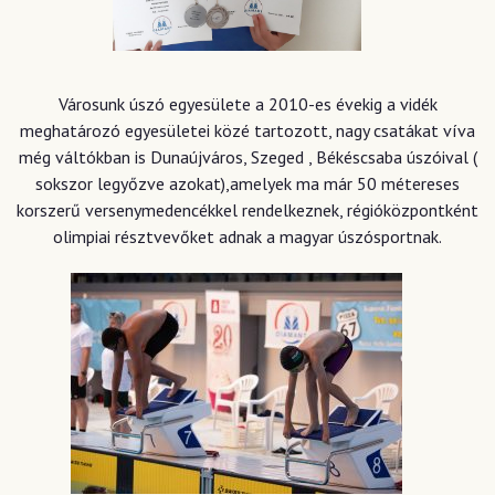
Városunk úszó egyesülete a 2010-es évekig a vidék
meghatározó egyesületei közé tartozott, nagy csatákat víva
még váltókban is Dunaújváros, Szeged , Békéscsaba úszóival (
sokszor legyőzve azokat),amelyek ma már 50 métereses
korszerű versenymedencékkel rendelkeznek, régióközpontként
olimpiai résztvevőket adnak a magyar úszósportnak.