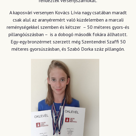
rendeztek versenyszámokat.
A kaposvári versenyen Kovács Lívia nagy csatában maradt
csak alul az aranyéremért való küzdelemben a marcali
reménységekkel szemben és kétszer – 50 méteres gyors-és
pillangóúszásban – is a dobogó második fokára állhatott.
Egy-egy bronzérmet szerzett még Szentendrei Szaffi 50
méteres gyorsúszásban, és Szabó Dorka száz pillangón.